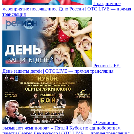
Праздничное
мероприятие посвященное Дню России | ОТС LIVE — прямая
трансляция
Регион LIFE |
День защиты детей | ОТС LIVE — прямая трансляция
«Чемпионы
вызывают чемпионов» – Пятый Кубок по единоборствам
памяти Сергея Лукинского | ОТС LIVE — прямая трансляция