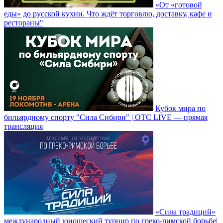
«От «готовой
еды» до русской кухни. Что ждёт торговлю, доставку, кафе и
рестораны"
Кубок мира по
бильярдному спорту "Сила Сибири" | ОТС LIVE — прямая
трансляция
«Сила традиций»
международный юношеский турнир по греко-римской борьбе|