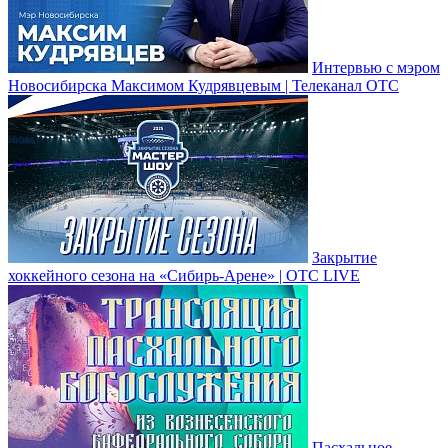
Интервью с мэром
Новосибирска Максимом Кудрявцевым | Телеканал ОТС
Закрытие
хоккейного сезона на «Сибирь-Арене» | ОТС LIVE
Пасхальное