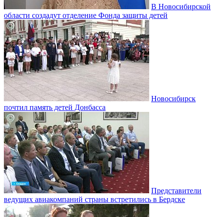
В Новосибирской
области создадут отделение Фонда защиты детей
Новосибирск
почтил память детей Донбасса
Представители
ведущих авиакомпаний страны встретились в Бердске