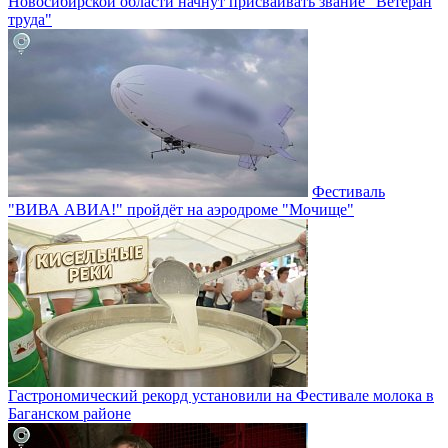
Новосибирской области начнут присваивать звание "Ветеран
труда"
Фестиваль
"ВИВА АВИА!" пройдёт на аэродроме "Мочище"
Гастрономический рекорд установили на Фестивале молока в
Баганском районе