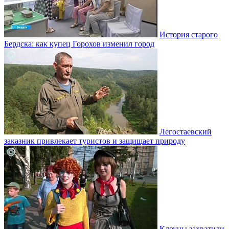
История старого
Бердска: как купец Горохов изменил город
Легостаевский
заказник привлекает туристов и защищает природу
Клоуны захватили