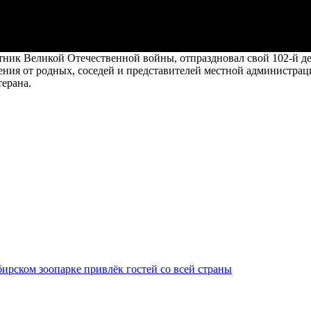
ник Великой Отечественной войны, отпраздновал свой 102-й де
ения от родных, соседей и представителей местной администрац
терана.
ирском зоопарке привлёк гостей со всей страны