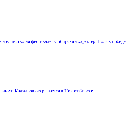
 и единство на фестивале "Сибирский характер. Воля к победе"
а эпохи Каджаров открывается в Новосибирске