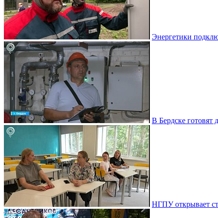
Энергетики подклю
В Бердске готовят 
НГПУ открывает ст