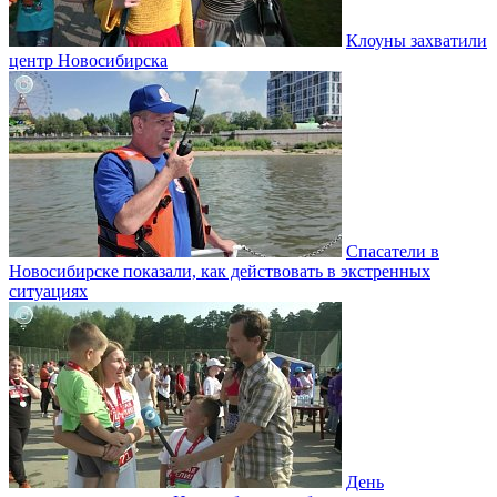
Клоуны захватили
центр Новосибирска
Спасатели в
Новосибирске показали, как действовать в экстренных
ситуациях
День