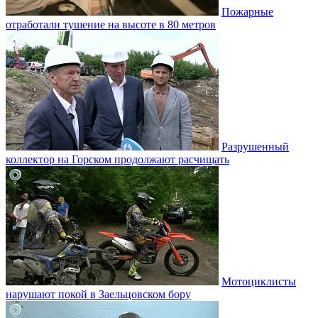
Пожарные
отработали тушение на высоте в 80 метров
Разрушенный
коллектор на Горском продолжают расчищать
Мотоциклисты
нарушают покой в Заельцовском бору