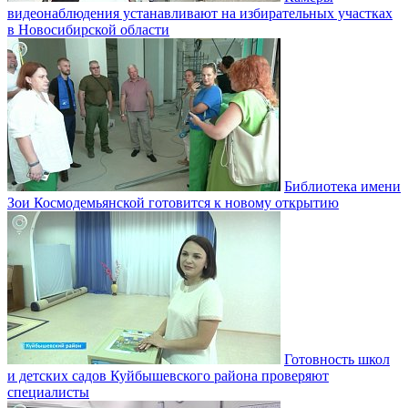
видеонаблюдения устанавливают на избирательных участках
в Новосибирской области
Библиотека имени
Зои Космодемьянской готовится к новому открытию
Готовность школ
и детских садов Куйбышевского района проверяют
специалисты