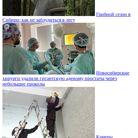
Грибной сезон в
Сибири: как не заблудиться в лесу
Новосибирские
хирурги удалили гигантскую аденому простаты через
небольшие проколы
Камеры