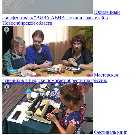
Юбилейный
авиафестиваль "ВИВА АВИА!" удивил зрителей в
Новосибирской области
Мастерская
сувениров в Бердске помогает обрести профессию
Фестиваль книг