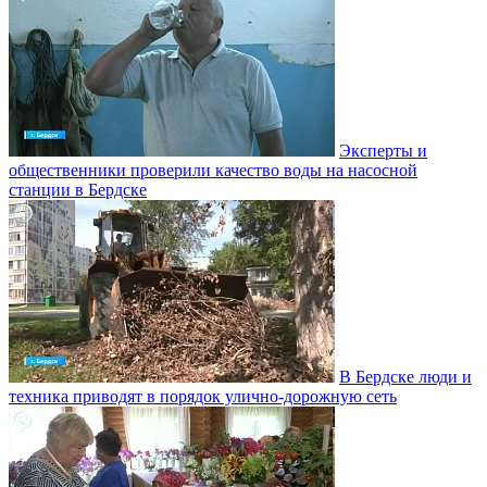
Эксперты и
общественники проверили качество воды на насосной
станции в Бердске
В Бердске люди и
техника приводят в порядок улично‑дорожную сеть