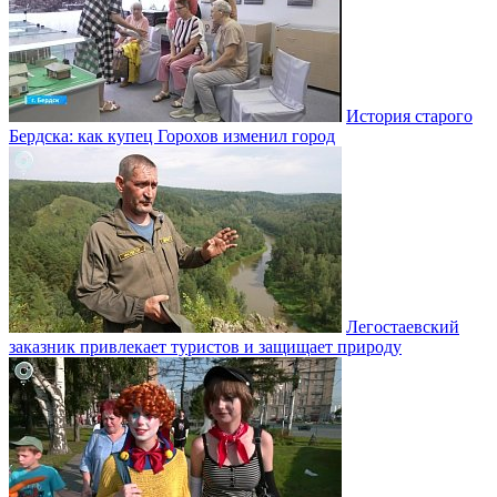
История старого
Бердска: как купец Горохов изменил город
Легостаевский
заказник привлекает туристов и защищает природу