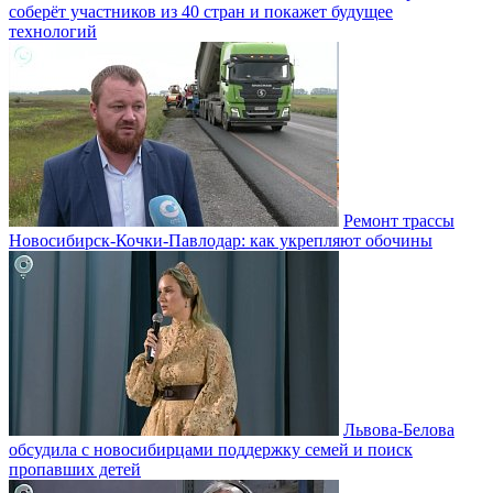
соберёт участников из 40 стран и покажет будущее
технологий
Ремонт трассы
Новосибирск-Кочки-Павлодар: как укрепляют обочины
Львова-Белова
обсудила с новосибирцами поддержку семей и поиск
пропавших детей