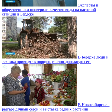
Эксперты и
общественники проверили качество воды на насосной
станции в Бердске
В Бердске люди и
техника приводят в порядок улично‑дорожную сеть
В Новосибирске в
разгаре дачный сезон и выставка редких растений