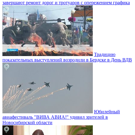
завершают ремонт дорог и тротуаров с опережением графика
Традицию
показательных выступлений возродили в Бердске в День ВДВ
Юбилейный
авиафестиваль "ВИВА АВИА!" удивил зрителей в
Новосибирской области