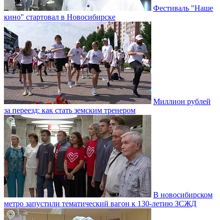
Фестиваль "Наше
кино" стартовал в Новосибирске
Миллион рублей
за переезд: как стать земским тренером
В новосибирском
метро запустили тематический вагон к 130-летию ЗСЖД