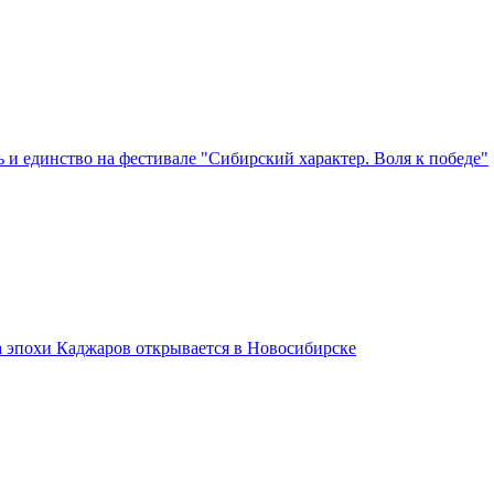
 и единство на фестивале "Сибирский характер. Воля к победе"
а эпохи Каджаров открывается в Новосибирске