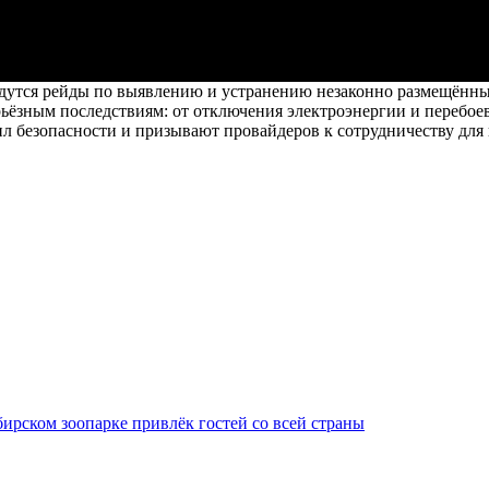
дутся рейды по выявлению и устранению незаконно размещённы
рьёзным последствиям: от отключения электроэнергии и перебоев
л безопасности и призывают провайдеров к сотрудничеству дл
ирском зоопарке привлёк гостей со всей страны