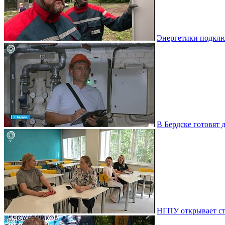
Энергетики подклю
В Бердске готовят 
НГПУ открывает ст