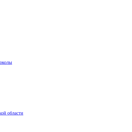
роколы
кой области