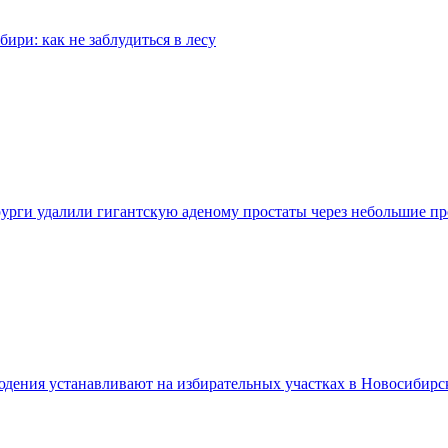
бири: как не заблудиться в лесу
урги удалили гигантскую аденому простаты через небольшие п
дения устанавливают на избирательных участках в Новосибирс