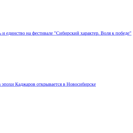
 и единство на фестивале "Сибирский характер. Воля к победе"
а эпохи Каджаров открывается в Новосибирске