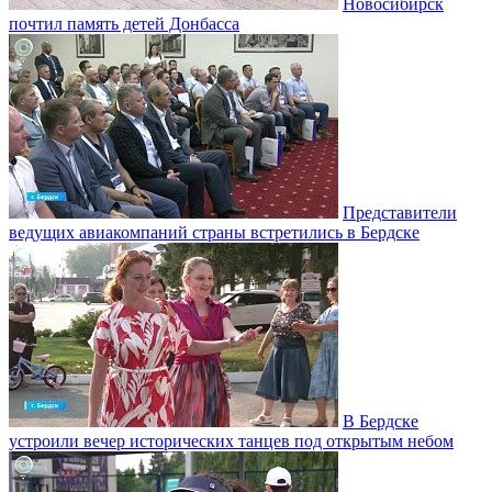
Новосибирск
почтил память детей Донбасса
Представители
ведущих авиакомпаний страны встретились в Бердске
В Бердске
устроили вечер исторических танцев под открытым небом