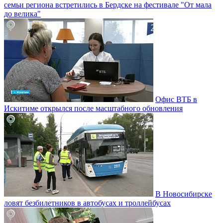
семьи региона встретились в Бердске на фестивале "От мала
до велика"
Офис ВТБ в
Искитиме открылся после масштабного обновления
В Новосибирске
ловят безбилетников в автобусах и троллейбусах