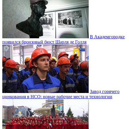
В Академгородке
появился бронзовый бюст Шарля де Голля
Завод горячего
цинкования в НСО: новые рабочие места и технологии