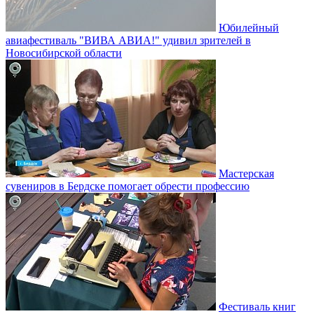
Юбилейный
авиафестиваль "ВИВА АВИА!" удивил зрителей в
Новосибирской области
Мастерская
сувениров в Бердске помогает обрести профессию
Фестиваль книг