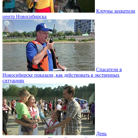
Клоуны захватили
центр Новосибирска
Спасатели в
Новосибирске показали, как действовать в экстренных
ситуациях
День