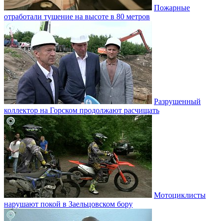
Пожарные
отработали тушение на высоте в 80 метров
Разрушенный
коллектор на Горском продолжают расчищать
Мотоциклисты
нарушают покой в Заельцовском бору