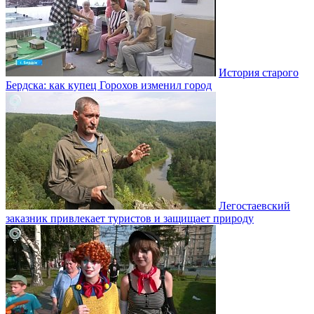
История старого
Бердска: как купец Горохов изменил город
Легостаевский
заказник привлекает туристов и защищает природу