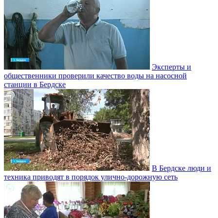
Эксперты и
общественники проверили качество воды на насосной
станции в Бердске
В Бердске люди и
техника приводят в порядок улично‑дорожную сеть