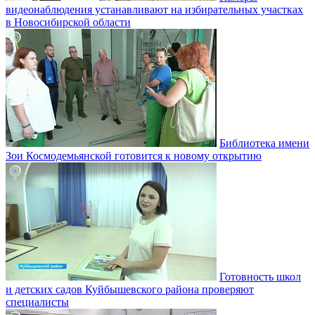
видеонаблюдения устанавливают на избирательных участках
в Новосибирской области
Библиотека имени
Зои Космодемьянской готовится к новому открытию
Готовность школ
и детских садов Куйбышевского района проверяют
специалисты