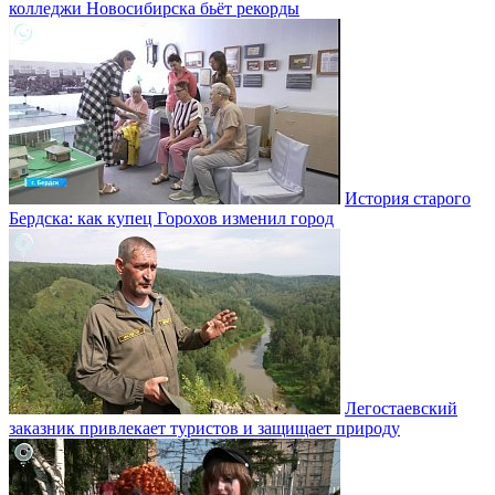
колледжи Новосибирска бьёт рекорды
История старого
Бердска: как купец Горохов изменил город
Легостаевский
заказник привлекает туристов и защищает природу