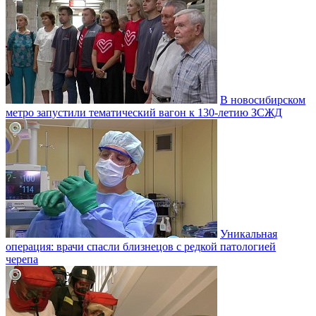
В новосибирском
метро запустили тематический вагон к 130-летию ЗСЖД
Уникальная
операция: врачи спасли близнецов с редкой патологией
черепа