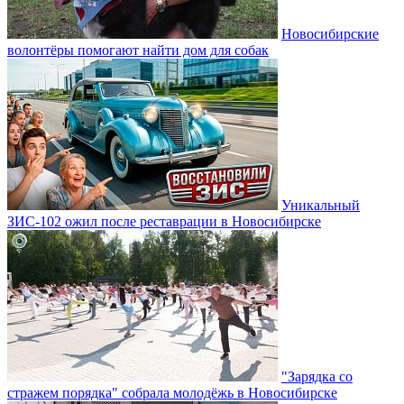
Новосибирские
волонтёры помогают найти дом для собак
Уникальный
ЗИС-102 ожил после реставрации в Новосибирске
"Зарядка со
стражем порядка" собрала молодёжь в Новосибирске