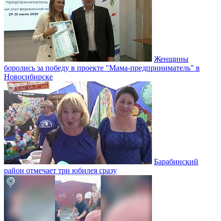
Женщины
боролись за победу в проекте "Мама-предприниматель" в
Новосибирске
Барабинский
район отмечает три юбилея сразу