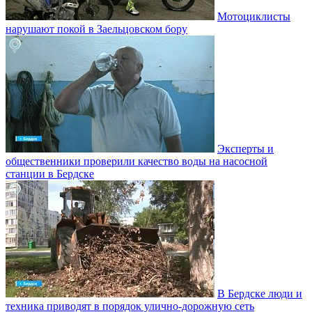
Мотоциклисты
нарушают покой в Заельцовском бору
Эксперты и
общественники проверили качество воды на насосной
станции в Бердске
В Бердске люди и
техника приводят в порядок улично‑дорожную сеть