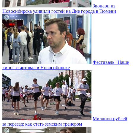
Звонари из
Новосибирска удивили гостей на Дне города в Тюмени
Фестиваль "Наше
кино" стартовал в Новосибирске
Миллион рублей
за переезд: как стать земским тренером