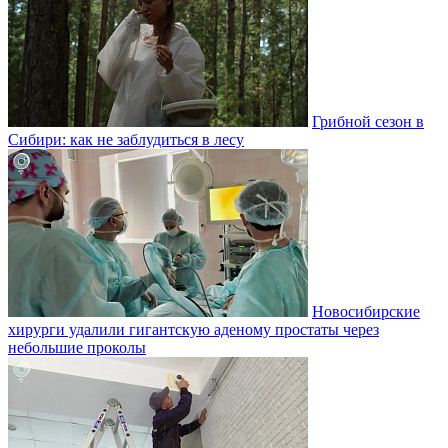
Грибной сезон в
Сибири: как не заблудиться в лесу
Новосибирские
хирурги удалили гигантскую аденому простаты через
небольшие проколы