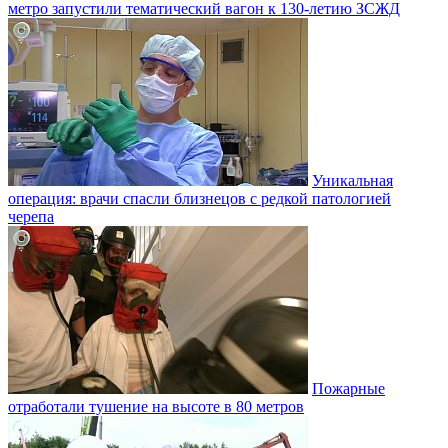
метро запустили тематический вагон к 130-летию ЗСЖД
Уникальная
операция: врачи спасли близнецов с редкой патологией
черепа
Пожарные
отработали тушение на высоте в 80 метров