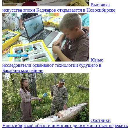
Выставка
искусства эпохи Каджаров открывается в Новосибирске
Юные
исследователи осваивают технологии будущего в
Барабинском районе
Охотники
Новосибирской области помогают диким животным пережить