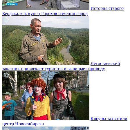
История старого
Бердска: как купец Горохов изменил город
Легостаевский
заказник привлекает туристов и защищает природу
Клоуны захватили
центр Новосибирска