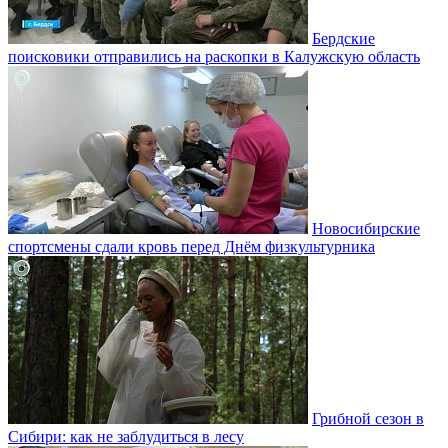
Бердские
поисковики отправились на раскопки в Калужскую область
Новосибирские
спортсмены сдали кровь перед Днём физкультурника
Грибной сезон в
Сибири: как не заблудиться в лесу