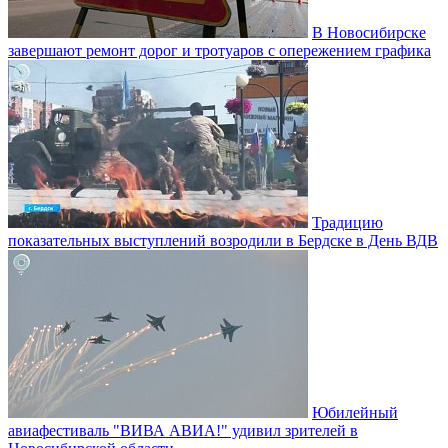
В Новосибирске
завершают ремонт дорог и тротуаров с опережением графика
Традицию
показательных выступлений возродили в Бердске в День ВДВ
Юбилейный
авиафестиваль "ВИВА АВИА!" удивил зрителей в