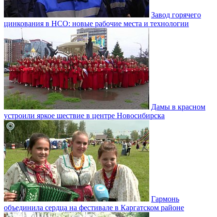
Завод горячего
цинкования в НСО: новые рабочие места и технологии
Дамы в красном
устроили яркое шествие в центре Новосибирска
Гармонь
объединила сердца на фестивале в Каргатском районе