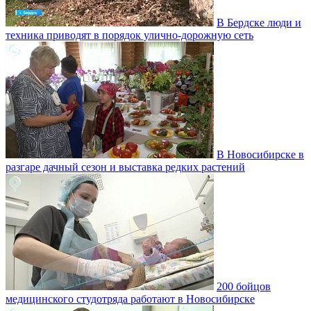
В Бердске люди и
техника приводят в порядок улично‑дорожную сеть
В Новосибирске в
разгаре дачный сезон и выставка редких растений
200 бойцов
медицинского студотряда работают в Новосибирске