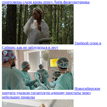
спортсмены сдали кровь перед Днём физкультурника
Грибной сезон в
Сибири: как не заблудиться в лесу
Новосибирские
хирурги удалили гигантскую аденому простаты через
небольшие проколы