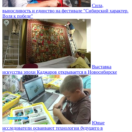
Сила,
выносливость и единство на фестивале "Сибирский характер.
Воля к победе"
Выставка
искусства эпохи Каджаров открывается в Новосибирске
Юные
исследователи осваивают технологии будущего в