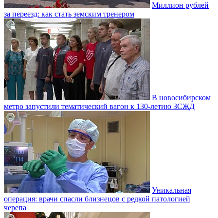
Миллион рублей
за переезд: как стать земским тренером
В новосибирском
метро запустили тематический вагон к 130-летию ЗСЖД
Уникальная
операция: врачи спасли близнецов с редкой патологией
черепа