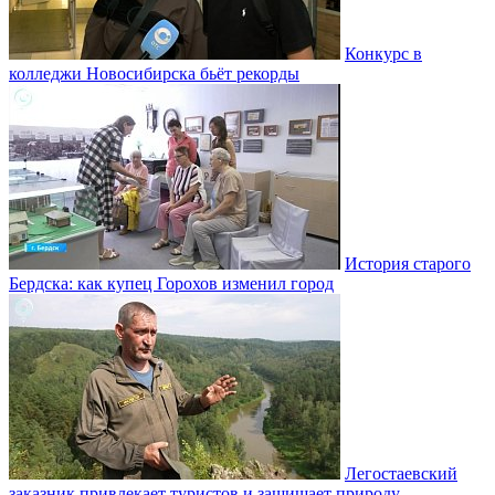
Конкурс в
колледжи Новосибирска бьёт рекорды
История старого
Бердска: как купец Горохов изменил город
Легостаевский
заказник привлекает туристов и защищает природу