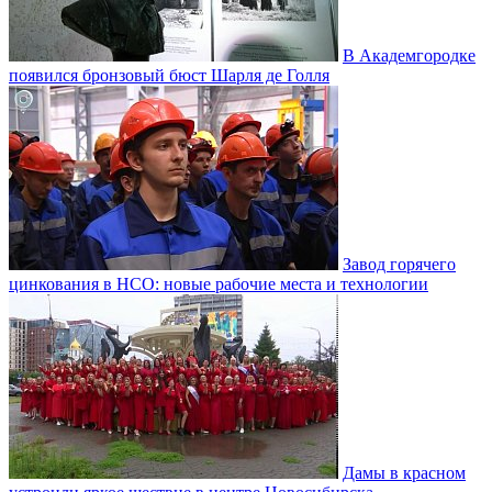
В Академгородке
появился бронзовый бюст Шарля де Голля
Завод горячего
цинкования в НСО: новые рабочие места и технологии
Дамы в красном