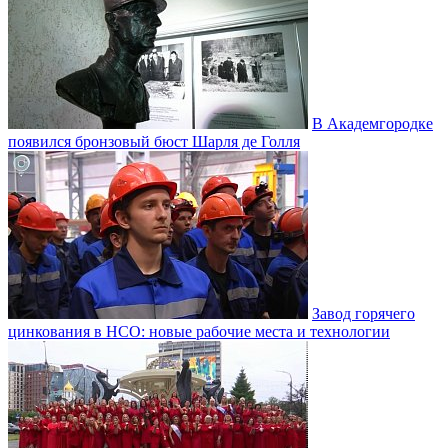
В Академгородке
появился бронзовый бюст Шарля де Голля
Завод горячего
цинкования в НСО: новые рабочие места и технологии