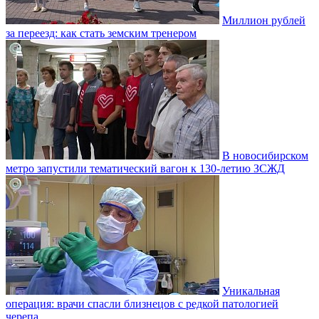
Миллион рублей
за переезд: как стать земским тренером
В новосибирском
метро запустили тематический вагон к 130-летию ЗСЖД
Уникальная
операция: врачи спасли близнецов с редкой патологией
черепа