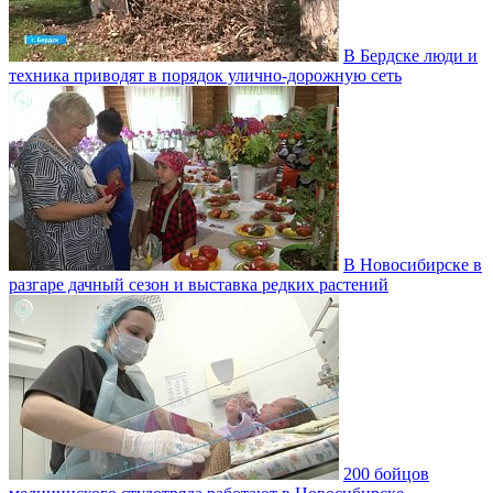
В Бердске люди и
техника приводят в порядок улично‑дорожную сеть
В Новосибирске в
разгаре дачный сезон и выставка редких растений
200 бойцов