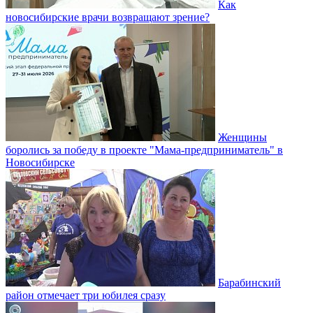
Как
новосибирские врачи возвращают зрение?
Женщины
боролись за победу в проекте "Мама-предприниматель" в
Новосибирске
Барабинский
район отмечает три юбилея сразу