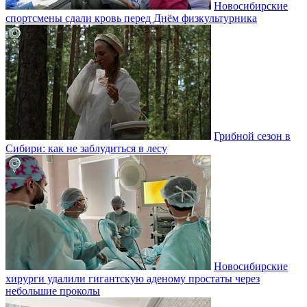
Новосибирские
спортсмены сдали кровь перед Днём физкультурника
Грибной сезон в
Сибири: как не заблудиться в лесу
Новосибирские
хирурги удалили гигантскую аденому простаты через
небольшие проколы