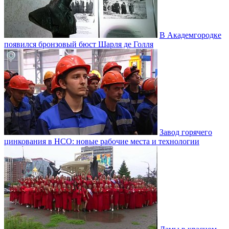
В Академгородке
появился бронзовый бюст Шарля де Голля
Завод горячего
цинкования в НСО: новые рабочие места и технологии