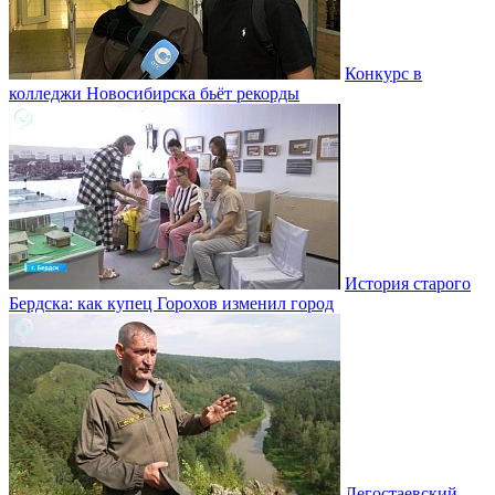
Конкурс в
колледжи Новосибирска бьёт рекорды
История старого
Бердска: как купец Горохов изменил город
Легостаевский