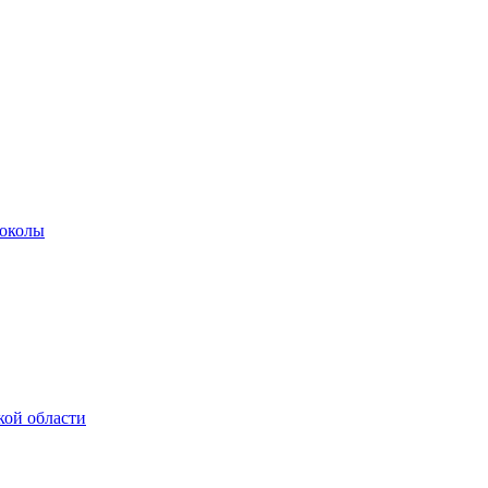
роколы
кой области