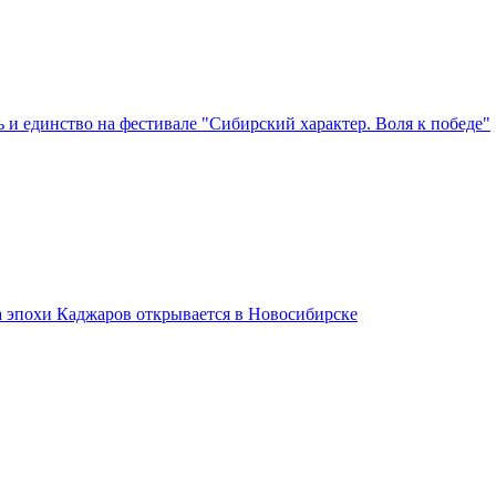
 и единство на фестивале "Сибирский характер. Воля к победе"
а эпохи Каджаров открывается в Новосибирске