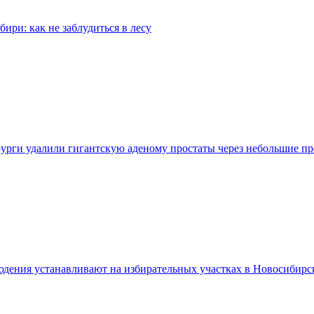
бири: как не заблудиться в лесу
урги удалили гигантскую аденому простаты через небольшие п
дения устанавливают на избирательных участках в Новосибирс