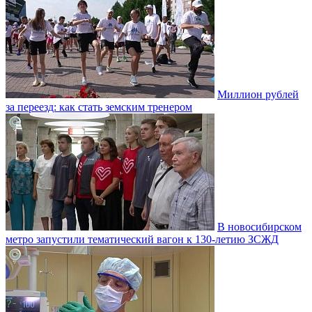
Миллион рублей
за переезд: как стать земским тренером
В новосибирском
метро запустили тематический вагон к 130-летию ЗСЖД