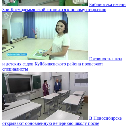
Библиотека имени
Зои Космодемьянской готовится к новому открытию
Готовность школ
и детских садов Куйбышевского района проверяют
специалисты
В Новосибирске
открывают обновлённую вечернюю школу после