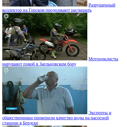
Разрушенный
коллектор на Горском продолжают расчищать
Мотоциклисты
нарушают покой в Заельцовском бору
Эксперты и
общественники проверили качество воды на насосной
станции в Бердске