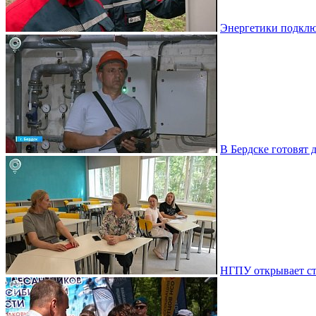
Энергетики подклю
В Бердске готовят 
НГПУ открывает ст