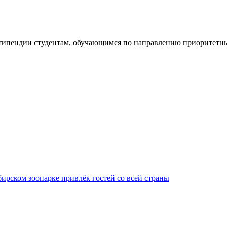
типендии студентам, обучающимся по направлению приоритетн
ирском зоопарке привлёк гостей со всей страны