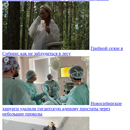
Грибной сезон в
Сибири: как не заблудиться в лесу
Новосибирские
хирурги удалили гигантскую аденому простаты через
небольшие проколы