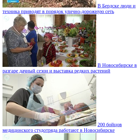
В Бердске люди и
техника приводят в порядок улично‑дорожную сеть
В Новосибирске в
разгаре дачный сезон и выставка редких растений
200 бойцов
медицинского студотряда работают в Новосибирске