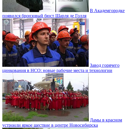
В Академгородке
появился бронзовый бюст Шарля де Голля
Завод горячего
цинкования в НСО: новые рабочие места и технологии
Дамы в красном
устроили яркое шествие в центре Новосибирска