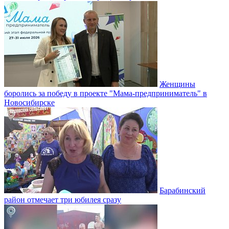
Женщины
боролись за победу в проекте "Мама-предприниматель" в
Новосибирске
Барабинский
район отмечает три юбилея сразу