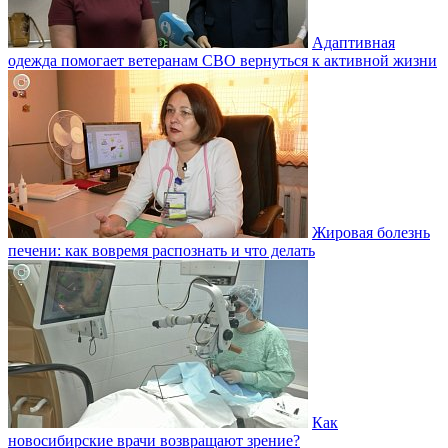
Адаптивная
одежда помогает ветеранам СВО вернуться к активной жизни
Жировая болезнь
печени: как вовремя распознать и что делать
Как
новосибирские врачи возвращают зрение?