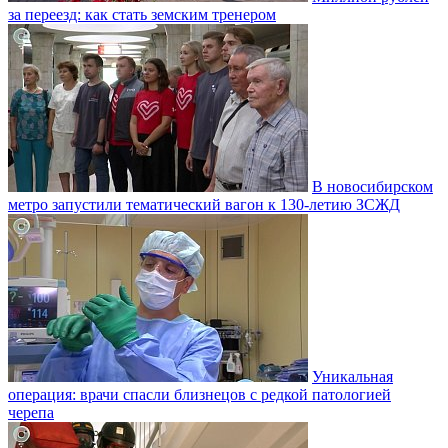
за переезд: как стать земским тренером
В новосибирском
метро запустили тематический вагон к 130-летию ЗСЖД
Уникальная
операция: врачи спасли близнецов с редкой патологией
черепа