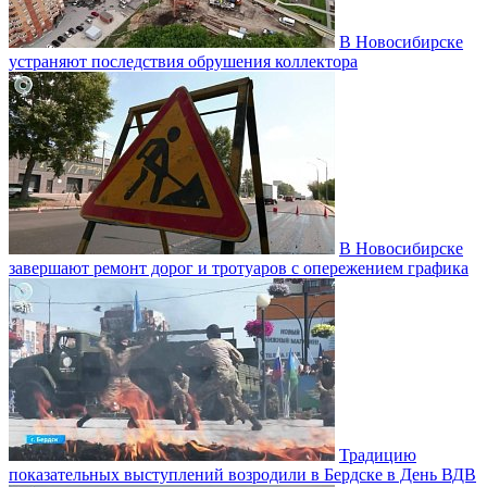
В Новосибирске
устраняют последствия обрушения коллектора
В Новосибирске
завершают ремонт дорог и тротуаров с опережением графика
Традицию
показательных выступлений возродили в Бердске в День ВДВ