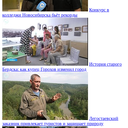
Конкурс в
колледжи Новосибирска бьёт рекорды
История старого
Бердска: как купец Горохов изменил город
Легостаевский
заказник привлекает туристов и защищает природу