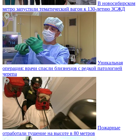
В новосибирском
метро запустили тематический вагон к 130-летию ЗСЖД
Уникальная
операция: врачи спасли близнецов с редкой патологией
черепа
Пожарные
отработали тушение на высоте в 80 метров