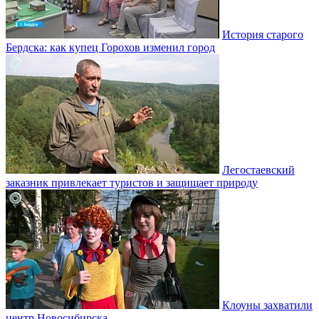
История старого
Бердска: как купец Горохов изменил город
Легостаевский
заказник привлекает туристов и защищает природу
Клоуны захватили
центр Новосибирска