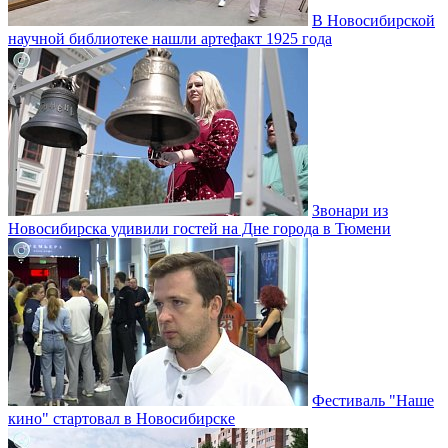
В Новосибирской
научной библиотеке нашли артефакт 1925 года
Звонари из
Новосибирска удивили гостей на Дне города в Тюмени
Фестиваль "Наше
кино" стартовал в Новосибирске