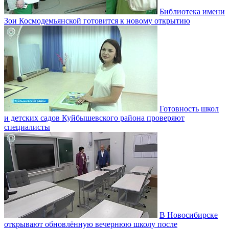
Библиотека имени
Зои Космодемьянской готовится к новому открытию
Готовность школ
и детских садов Куйбышевского района проверяют
специалисты
В Новосибирске
открывают обновлённую вечернюю школу после