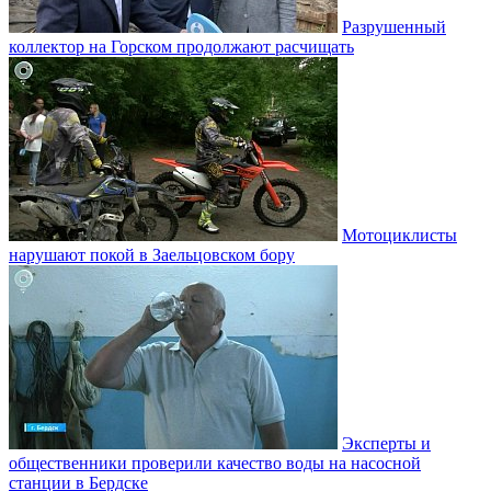
Разрушенный
коллектор на Горском продолжают расчищать
Мотоциклисты
нарушают покой в Заельцовском бору
Эксперты и
общественники проверили качество воды на насосной
станции в Бердске