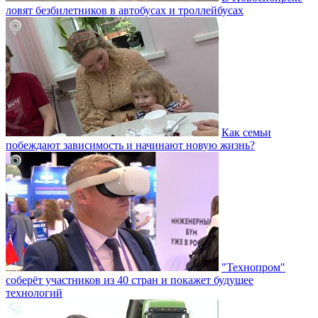
ловят безбилетников в автобусах и троллейбусах
Как семьи
побеждают зависимость и начинают новую жизнь?
"Технопром"
соберёт участников из 40 стран и покажет будущее
технологий