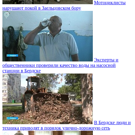
Мотоциклисты
нарушают покой в Заельцовском бору
Эксперты и
общественники проверили качество воды на насосной
станции в Бердске
В Бердске люди и
техника приводят в порядок улично‑дорожную сеть