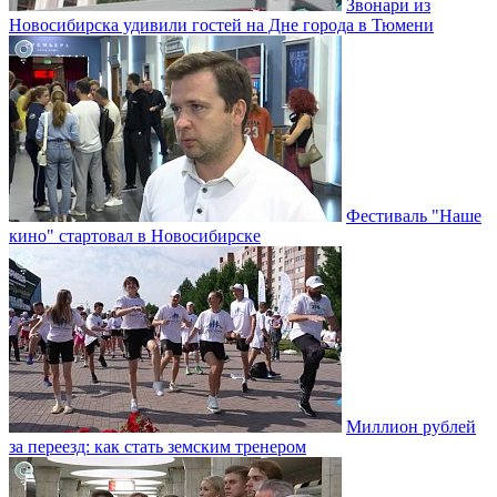
Звонари из
Новосибирска удивили гостей на Дне города в Тюмени
Фестиваль "Наше
кино" стартовал в Новосибирске
Миллион рублей
за переезд: как стать земским тренером