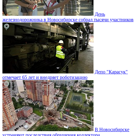
День
железнодорожника в Новосибирске собрал тысячи участников
Депо "Карасук"
отмечает 65 лет и внедряет роботизацию
В Новосибирске
устраняют последствия обрушения коллектора