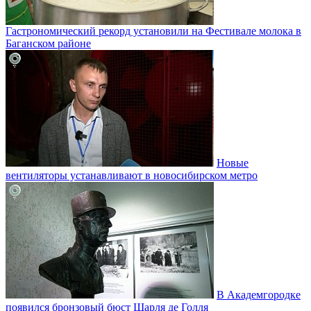
Гастрономический рекорд установили на Фестивале молока в
Баганском районе
Новые
вентиляторы устанавливают в новосибирском метро
В Академгородке
появился бронзовый бюст Шарля де Голля