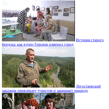
История старого
Бердска: как купец Горохов изменил город
Легостаевский
заказник привлекает туристов и защищает природу