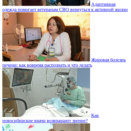
Адаптивная
одежда помогает ветеранам СВО вернуться к активной жизни
Жировая болезнь
печени: как вовремя распознать и что делать
Как
новосибирские врачи возвращают зрение?