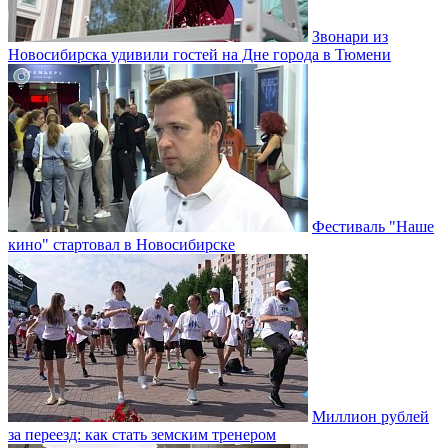
Звонари из
Новосибирска удивили гостей на Дне города в Тюмени
Фестиваль "Наше
кино" стартовал в Новосибирске
Миллион рублей
за переезд: как стать земским тренером