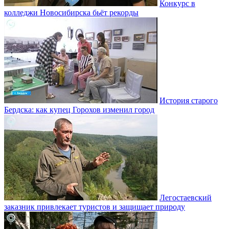
Конкурс в
колледжи Новосибирска бьёт рекорды
История старого
Бердска: как купец Горохов изменил город
Легостаевский
заказник привлекает туристов и защищает природу