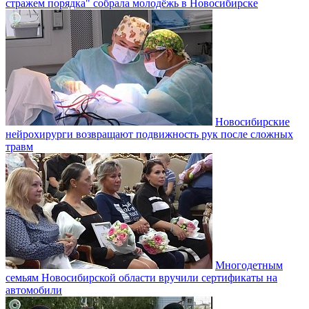
стражем порядка" собрала молодёжь в Новосибирске
Новосибирские
нейрохирурги возвращают подвижность рук после сложных
травм
Многодетным
семьям Новосибирской области вручили сертификаты на
автомобили