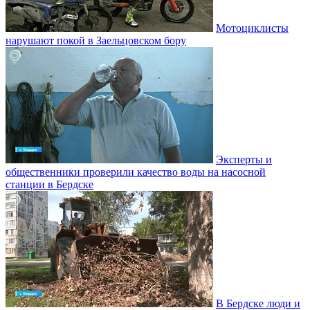
Мотоциклисты
нарушают покой в Заельцовском бору
Эксперты и
общественники проверили качество воды на насосной
станции в Бердске
В Бердске люди и