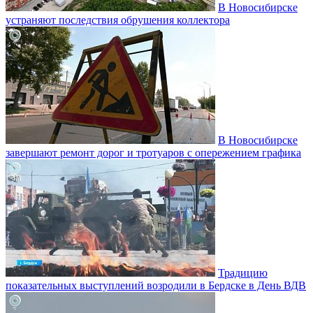
В Новосибирске
устраняют последствия обрушения коллектора
В Новосибирске
завершают ремонт дорог и тротуаров с опережением графика
Традицию
показательных выступлений возродили в Бердске в День ВДВ