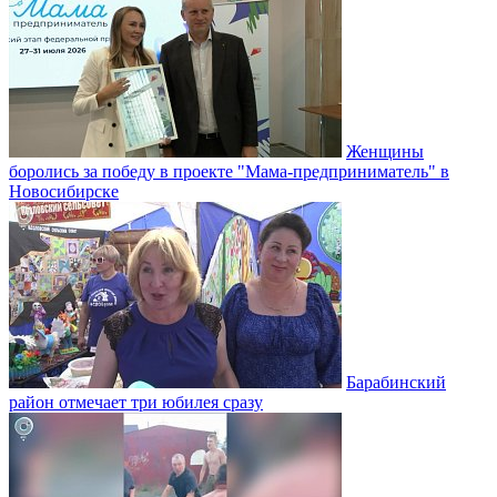
Женщины
боролись за победу в проекте "Мама-предприниматель" в
Новосибирске
Барабинский
район отмечает три юбилея сразу