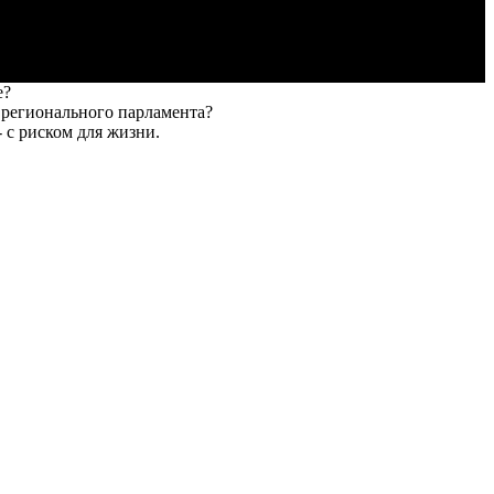
е?
м регионального парламента?
- с риском для жизни.