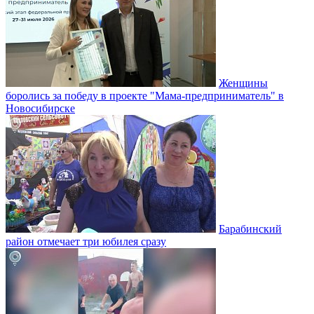
Женщины
боролись за победу в проекте "Мама-предприниматель" в
Новосибирске
Барабинский
район отмечает три юбилея сразу