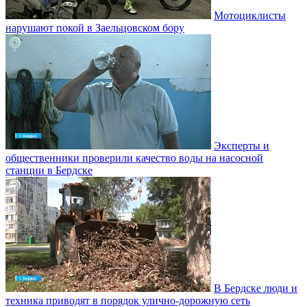
Мотоциклисты
нарушают покой в Заельцовском бору
Эксперты и
общественники проверили качество воды на насосной
станции в Бердске
В Бердске люди и
техника приводят в порядок улично‑дорожную сеть