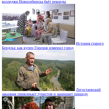
колледжи Новосибирска бьёт рекорды
История старого
Бердска: как купец Горохов изменил город
Легостаевский
заказник привлекает туристов и защищает природу