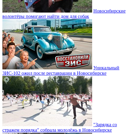
Новосибирские
волонтёры помогают найти дом для собак
Уникальный
ЗИС-102 ожил после реставрации в Новосибирске
"Зарядка со
стражем порядка" собрала молодёжь в Новосибирске