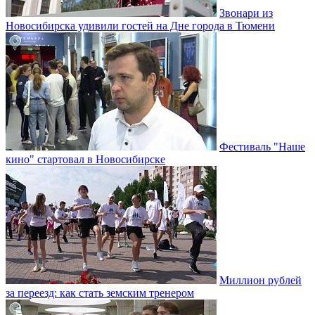
Звонари из
Новосибирска удивили гостей на Дне города в Тюмени
Фестиваль "Наше
кино" стартовал в Новосибирске
Миллион рублей
за переезд: как стать земским тренером