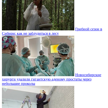
Грибной сезон в
Сибири: как не заблудиться в лесу
Новосибирские
хирурги удалили гигантскую аденому простаты через
небольшие проколы