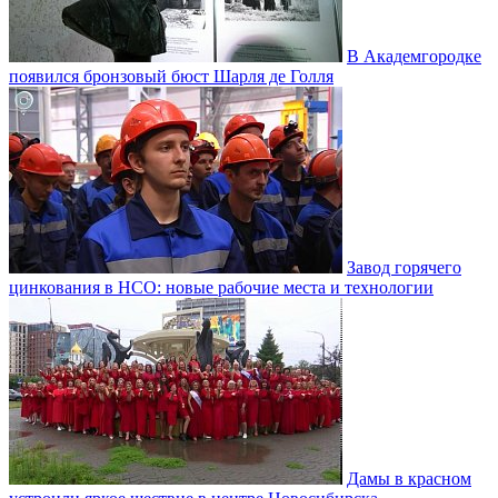
В Академгородке
появился бронзовый бюст Шарля де Голля
Завод горячего
цинкования в НСО: новые рабочие места и технологии
Дамы в красном