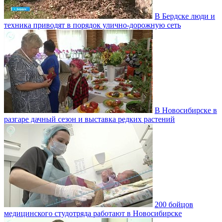
В Бердске люди и
техника приводят в порядок улично‑дорожную сеть
В Новосибирске в
разгаре дачный сезон и выставка редких растений
200 бойцов
медицинского студотряда работают в Новосибирске