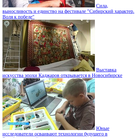
Сила,
выносливость и единство на фестивале "Сибирский характер.
Воля к победе"
Выставка
искусства эпохи Каджаров открывается в Новосибирске
Юные
исследователи осваивают технологии будущего в