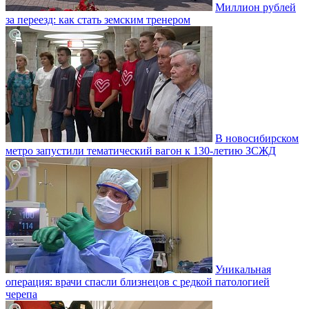
Миллион рублей
за переезд: как стать земским тренером
В новосибирском
метро запустили тематический вагон к 130-летию ЗСЖД
Уникальная
операция: врачи спасли близнецов с редкой патологией
черепа