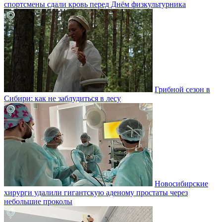
спортсмены сдали кровь перед Днём физкультурника
Грибной сезон в
Сибири: как не заблудиться в лесу
Новосибирские
хирурги удалили гигантскую аденому простаты через
небольшие проколы