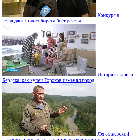
Конкурс в
колледжи Новосибирска бьёт рекорды
История старого
Бердска: как купец Горохов изменил город
Легостаевский
заказник привлекает туристов и защищает природу