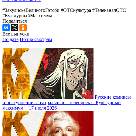
#ЗакулисьеВеликогоГэтсби #ОТСкультура #ТелеканалОТС
#КультурныйМаксимум
Поделиться
Все выпуски
По дате
По просмотрам
Русские комиксы
и поступление в театральный – телепроект "Культурный
максимум" | 17 июля 2026