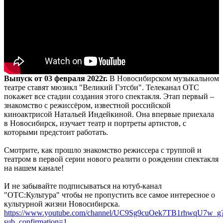
Выпуск от 03 февраля 2022г.
В Новосибирском музыкальном
театре ставят мюзикл "Великий Гэтсби". Телеканал ОТС
покажет все стадии создания этого спектакля. Этап первый –
знакомство с режиссёром, известной российской
киноактрисой Натальей Индейкиной. Она впервые приехала
в Новосибирск, изучает театр и портреты артистов, с
которыми предстоит работать.
Смотрите, как прошло знакомство режиссера с труппой и
театром в первой серии нового реалити о рождении спектакля
на нашем канале!
И не забывайте подписываться на ютуб-канал
"ОТС:Культура" чтобы не пропустить все самое интересное о
культурной жизни Новосибирска.
https://www.youtube.com/channel/UC9Sg9cuOek7TB1rhwqU7w_g
sub_confirmation=1