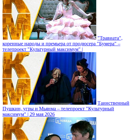
"Травиата",
коренные народы и премьера от продюсера "Бумера" –
телепроект "Культурный максимум" |
Таинственный
Пушкин, угры и Мьянма – телепроект "Культурный
максимум" | 29 мая 2026