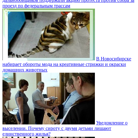
дальнобойщиков поддержали акцию протеста против сбора за
проезд по федеральным трассам
В Новосибирске
набирает обороты мода на креативные стрижки и окраски
домашних животных
Уведомление о
выселении. Почему сироту с двумя детьми лишают
единственного жилья?