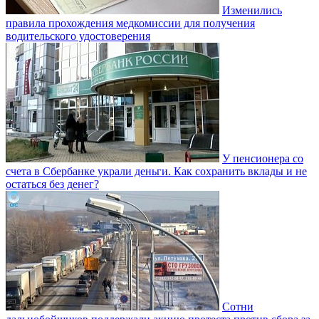
Изменились
правила прохождения медкомиссии для получения
водительского удостоверения
У пенсионера со
счета в Сбербанке украли деньги. Как сохранить вклады и не
остаться без денег?
Сотни