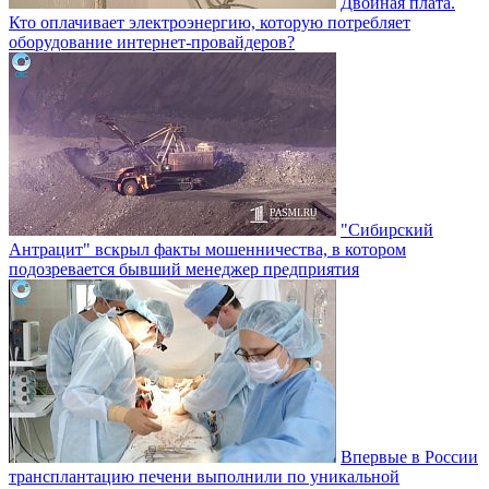
Двойная плата.
Кто оплачивает электроэнергию, которую потребляет
оборудование интернет-провайдеров?
"Сибирский
Антрацит" вскрыл факты мошенничества, в котором
подозревается бывший менеджер предприятия
Впервые в России
трансплантацию печени выполнили по уникальной