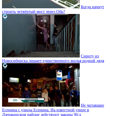
Когда начнут
строить четвёртый мост через Обь?
Сироту из
Новосибирска лишает единственного жилья родной дядя
Не читавшие
Есенина с улицы Есенина. На известной улице в
Дзержинском районе действуют законы 90-х