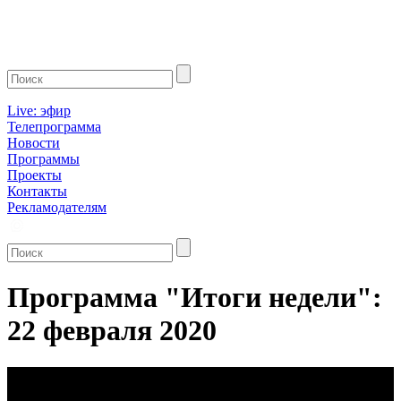
Live: эфир
Телепрограмма
Новости
Программы
Проекты
Контакты
Рекламодателям
Программа "Итоги недели":
22 февраля 2020