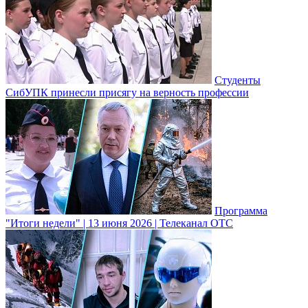
Студенты
СибУПК принесли присягу на верность профессии
Программа
"Итоги недели" | 13 июня 2026 | Телеканал ОТС