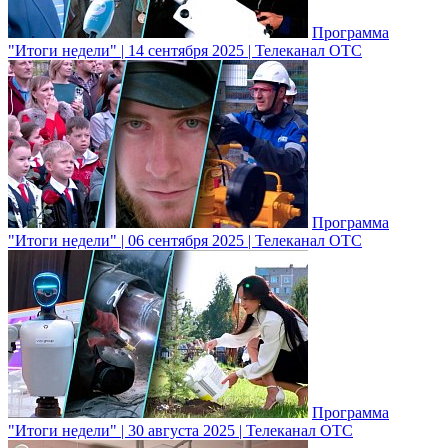
Программа
"Итоги недели" | 14 сентября 2025 | Телеканал ОТС
Программа
"Итоги недели" | 06 сентября 2025 | Телеканал ОТС
Программа
"Итоги недели" | 30 августа 2025 | Телеканал ОТС