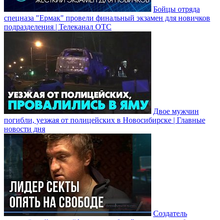
Бойцы отряда
спецназа "Ермак" провели финальный экзамен для новичков
подразделения | Телеканал ОТС
Двое мужчин
погибли, уезжая от полицейских в Новосибирске | Главные
новости дня
Создатель