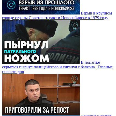
Взрыв в крупном
городе страны Советов: теракт в Новосибирске в 1979 году
В попытке
скрыться пырнул полицейского и сиганул с балкона | Главные
новости дня