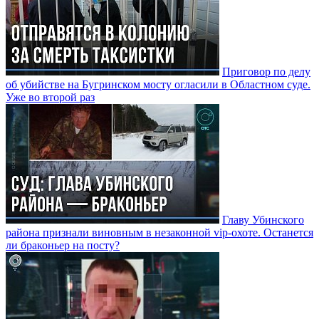
Приговор по делу
об убийстве на Бугринском мосту огласили в Областном суде.
Уже во второй раз
Главу Убинского
района признали виновным в незаконной vip-охоте. Останется
ли браконьер на посту?