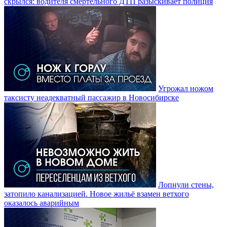
скрылся: водителя смертельного ДТП разыскивает полиция
Угрожал ножом
таксисту неадекватный пассажир в Новосибирске
Лопнули стены,
затопило канализацией. Новое жильё взамен ветхого
оказалось аварийным