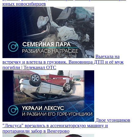
юных новосибирцев
Выехала на
встречку и влетела в грузовик. Виновница ДТП и её муж
погибли | Телеканал ОТС
Двое угонщиков
"Лексуса" врезались в ассенизаторскую машину и
протаранили забор в Венгерово