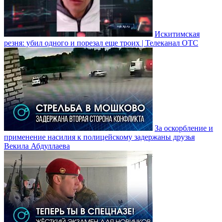
Искитимская
резня: убил одного и порезал еще троих | Телеканал ОТС
За оскорбление и
применение насилия к полицейскому задержаны друзья
Векила Абдуллаева