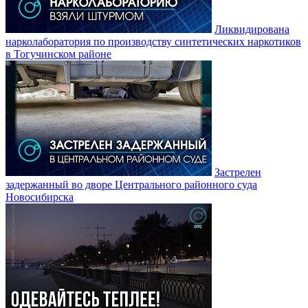
Ликвидирована
нарколаборатория по производству синтетических наркотиков
в Тогучинском районе
Застрелен
задержанный во дворе Центрального районного суда
Новосибирска