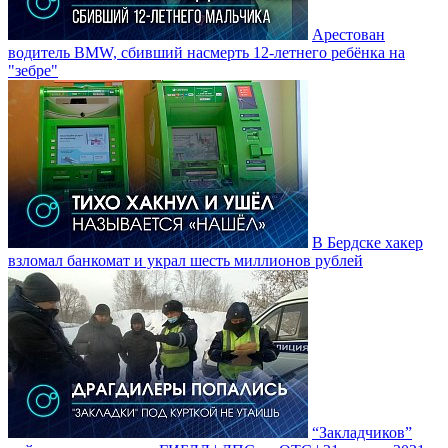
Арестован
водитель BMW, сбивший насмерть 12-летнего ребёнка на
"зебре"
В Бердске хакер
взломал банкомат и украл шесть миллионов рублей
“Закладчиков”