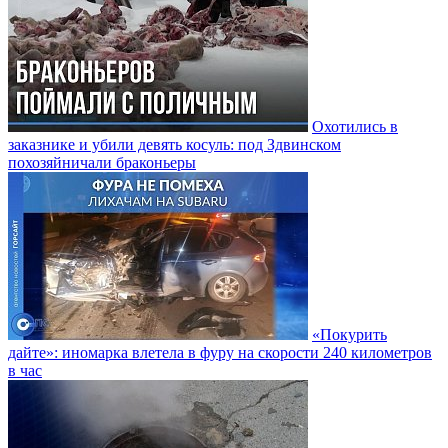
Охотились в
заказнике и убили девять косуль: под Здвинском
похозяйничали браконьеры
«Покурить
дайте»: иномарка влетела в фуру на скорости 240 километров
в час