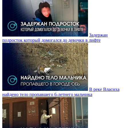
Задержан
подросток который домогался до девочки в лифте
В реке Власиха
найдено тело пропавшего 6-летнего мальчика