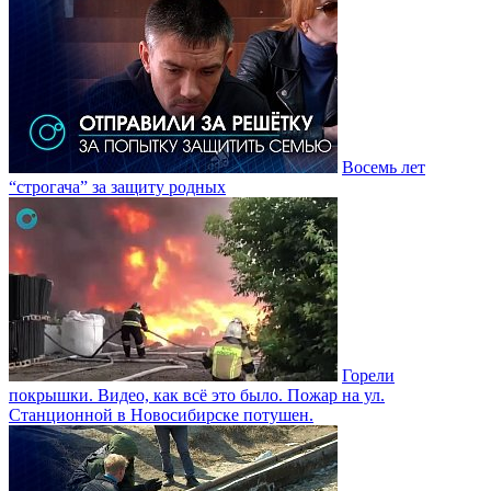
Восемь лет
“строгача” за защиту родных
Горели
покрышки. Видео, как всë это было. Пожар на ул.
Станционной в Новосибирске потушен.