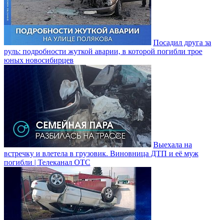
Посадил друга за
руль: подробности жуткой аварии, в которой погибли трое
юных новосибирцев
Выехала на
встречку и влетела в грузовик. Виновница ДТП и её муж
погибли | Телеканал ОТС