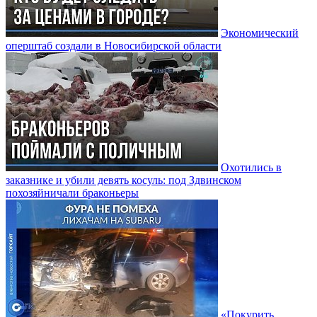
Экономический
оперштаб создали в Новосибирской области
Охотились в
заказнике и убили девять косуль: под Здвинском
похозяйничали браконьеры
«Покурить