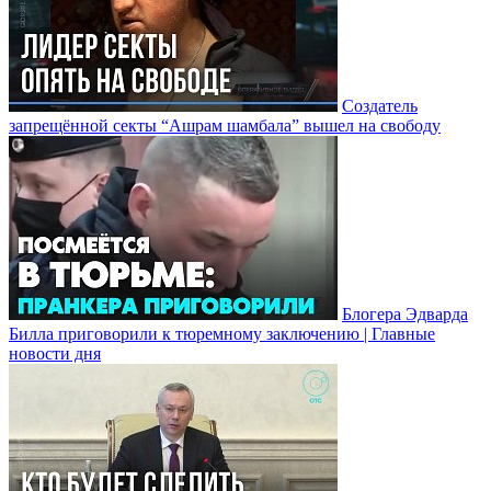
Создатель
запрещённой секты “Ашрам шамбала” вышел на свободу
Блогера Эдварда
Билла приговорили к тюремному заключению | Главные
новости дня