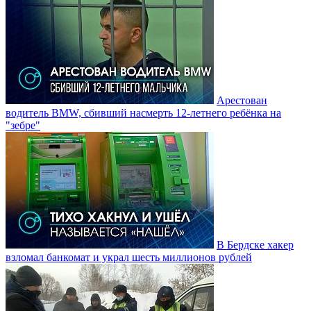
Арестован
водитель BMW, сбивший насмерть 12-летнего ребёнка на
"зебре"
В Бердске хакер
взломал банкомат и украл шесть миллионов рублей