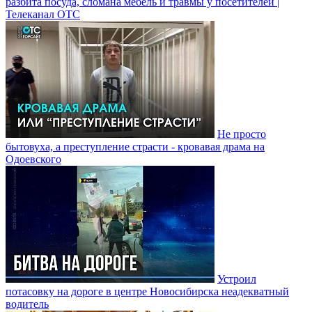
разбита посуда, сломана мебель и травмы у посетителей |
Телеканал ОТС
Не просто
бытовуха, а преступление страсти - кровавая драма на
Одоевского
Устроил
потасовку на дороге в центре Новосибирска неадекватный
водитель