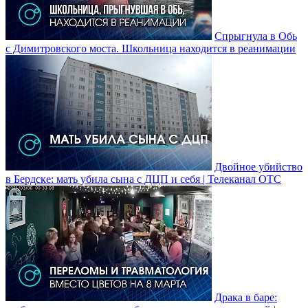
Спрыгнула в Обь
с Димитровского моста. Школьница находится в реанимации
Двойное убийство
в Бердске: мать убила сына с ДЦП и себя | Телеканал ОТС
Драка в баре: