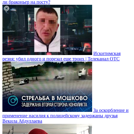
ли браконьер на посту?
Искитимская
резня: убил одного и порезал еще троих | Телеканал ОТС
За оскорбление и
применение насилия к полицейскому задержаны друзья
Векила Абдуллаева