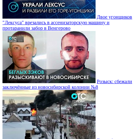
Двое угонщиков
"Лексуса" врезались в ассенизаторскую машину и
протаранили забор в Венгерово
Розыск: сбежали
заключённые из новосибирской колонии №8