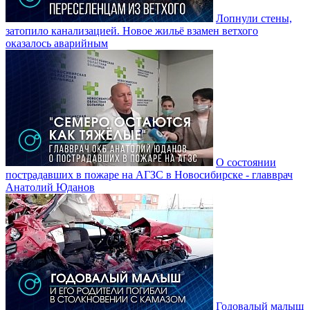
Лопнули стены,
затопило канализацией. Новое жильё взамен ветхого
оказалось аварийным
О состоянии
пострадавших в пожаре на АГЗС в Новосибирске - главврач
Анатолий Юданов
Годовалый малыш