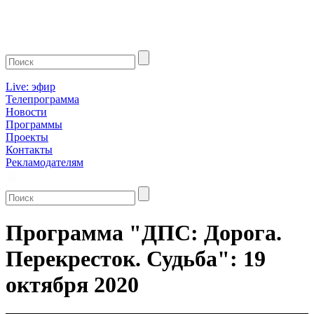
Live: эфир
Телепрограмма
Новости
Программы
Проекты
Контакты
Рекламодателям
Программа "ДПС: Дорога.
Перекресток. Судьба": 19
октября 2020