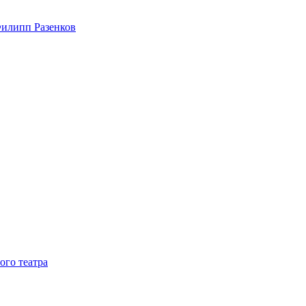
Филипп Разенков
ого театра