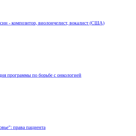
син - композитор, виолончелист, вокалист (США)
ция программы по борьбе с онкологией
вье": права пациента