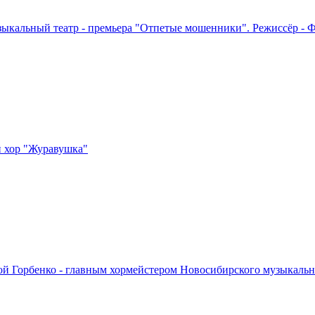
ыкальный театр - премьера "Отпетые мошенники". Режиссёр - 
й хор "Журавушка"
ой Горбенко - главным хормейстером Новосибирского музыкальн