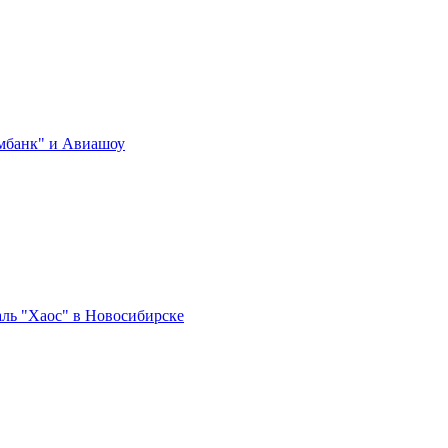
мбанк" и Авиашоу
аль "Хаос" в Новосибирске