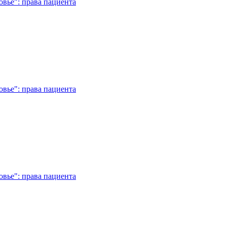
вье": права пациента
вье": права пациента
вье": права пациента