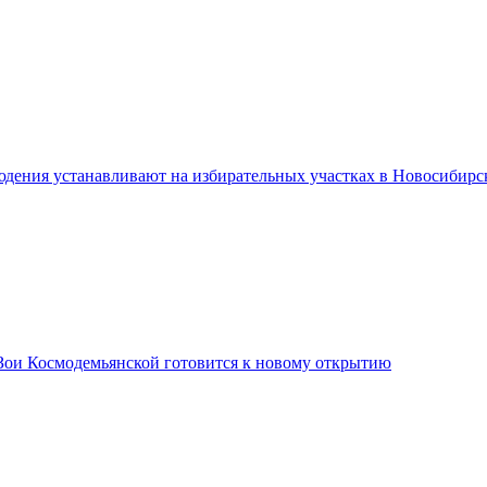
дения устанавливают на избирательных участках в Новосибирс
Зои Космодемьянской готовится к новому открытию