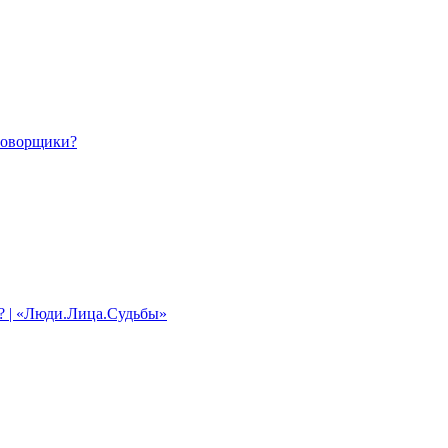
говорщики?
л? | «Люди.Лица.Судьбы»