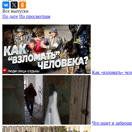
Все выпуски
По дате
По просмотрам
Как «взломать» че
Что ищет в заброш