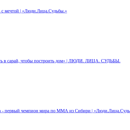
о с мечтой | «Люди.Лица.Судьбы.»
ь в сарай, чтобы построить дом» | ЛЮДИ. ЛИЦА. СУДЬБЫ.
 - первый чемпион мира по ММА из Сибири | «Люди.Лица.Судь