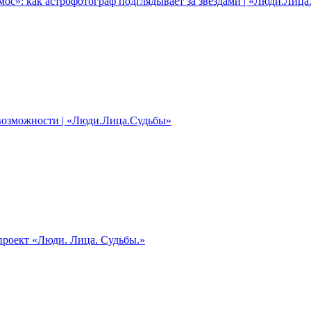
мос»: как астрофотограф подглядывает за звёздами | «Люди.Лица
озможности | «Люди.Лица.Судьбы»
проект «Люди. Лица. Судьбы.»