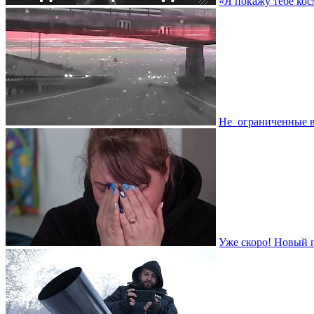
«Я покажу тебе кос
Не_ограниченные в
Уже скоро! Новый 