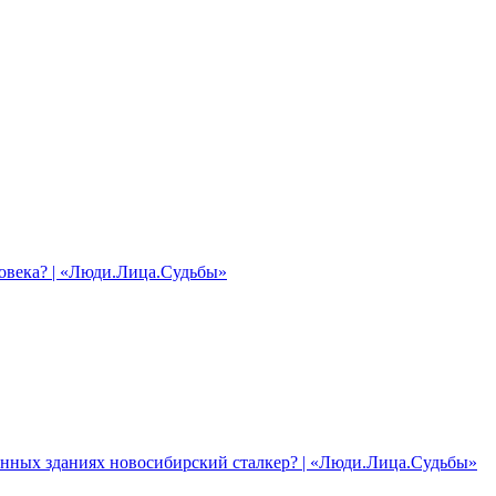
ловека? | «Люди.Лица.Судьбы»
енных зданиях новосибирский сталкер? | «Люди.Лица.Судьбы»