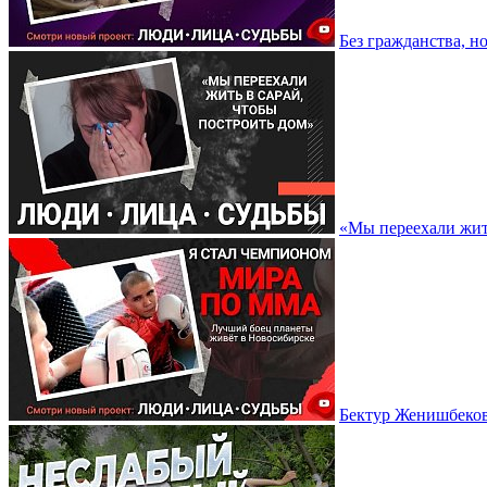
Без гражданства, н
«Мы переехали жит
Бектур Женишбеков