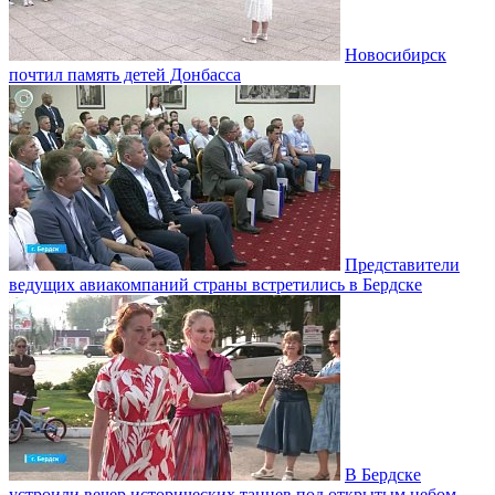
Новосибирск
почтил память детей Донбасса
Представители
ведущих авиакомпаний страны встретились в Бердске
В Бердске
устроили вечер исторических танцев под открытым небом