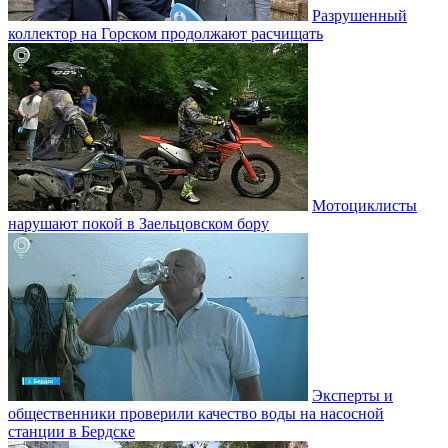
Разрушенный
коллектор на Горском продолжают расчищать
Мотоциклисты
нарушают покой в Заельцовском бору
Эксперты и
общественники проверили качество воды на насосной
станции в Бердске