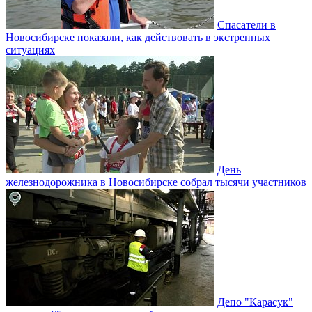
Спасатели в
Новосибирске показали, как действовать в экстренных
ситуациях
День
железнодорожника в Новосибирске собрал тысячи участников
Депо "Карасук"