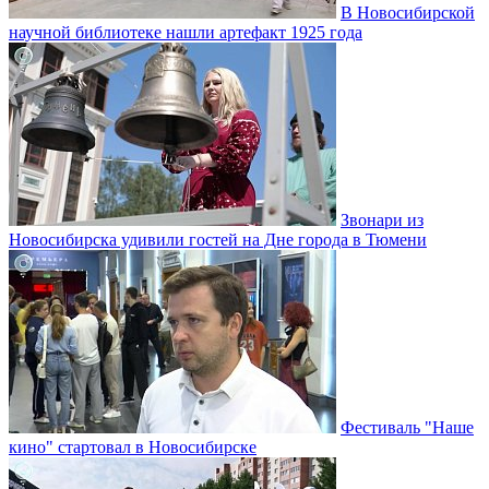
В Новосибирской
научной библиотеке нашли артефакт 1925 года
Звонари из
Новосибирска удивили гостей на Дне города в Тюмени
Фестиваль "Наше
кино" стартовал в Новосибирске