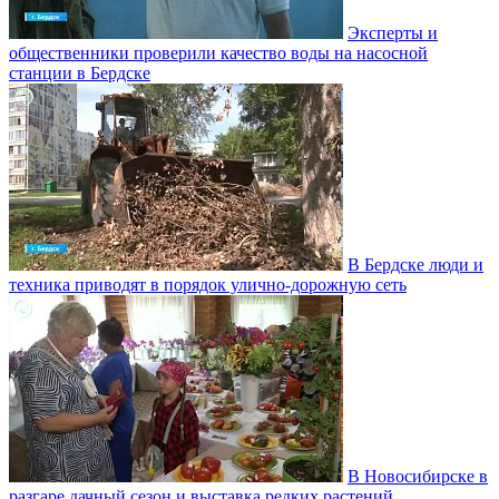
Эксперты и
общественники проверили качество воды на насосной
станции в Бердске
В Бердске люди и
техника приводят в порядок улично‑дорожную сеть
В Новосибирске в
разгаре дачный сезон и выставка редких растений