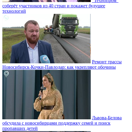
"Технопром"
соберёт участников из 40 стран и покажет будущее
технологий
Ремонт трассы
Новосибирск-Кочки-Павлодар: как укрепляют обочины
Львова-Белова
обсудила с новосибирцами поддержку семей и поиск
пропавших детей