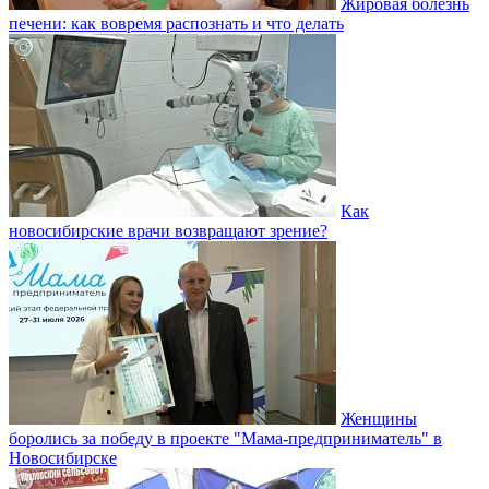
Жировая болезнь
печени: как вовремя распознать и что делать
Как
новосибирские врачи возвращают зрение?
Женщины
боролись за победу в проекте "Мама-предприниматель" в
Новосибирске