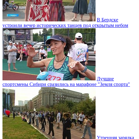
В Бердске
устроили вечер исторических танцев под открытым небом
Лучшие
спортсмены Сибири сразились на марафоне "Земля спорта"
Утренняя зарядка