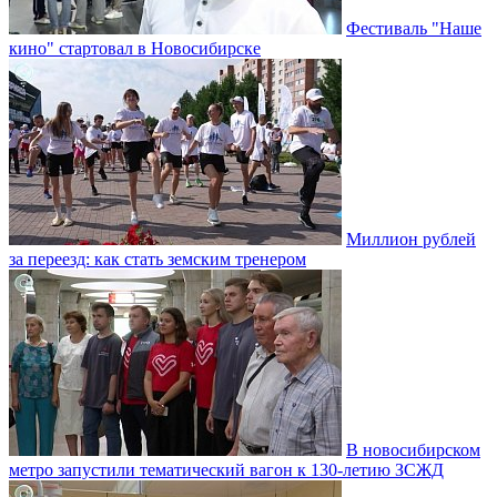
Фестиваль "Наше
кино" стартовал в Новосибирске
Миллион рублей
за переезд: как стать земским тренером
В новосибирском
метро запустили тематический вагон к 130-летию ЗСЖД