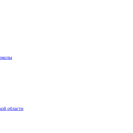
роколы
кой области