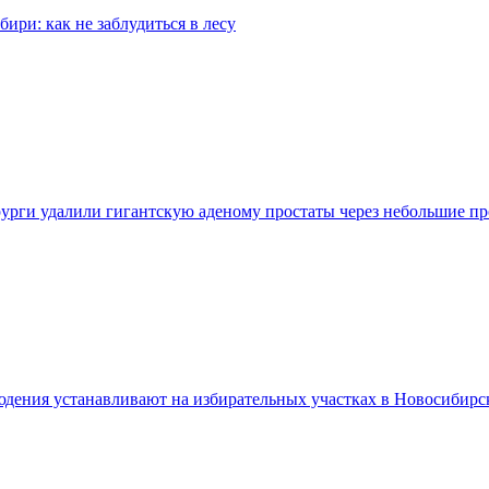
бири: как не заблудиться в лесу
урги удалили гигантскую аденому простаты через небольшие п
дения устанавливают на избирательных участках в Новосибирс