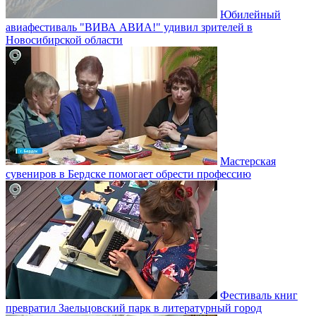
Юбилейный
авиафестиваль "ВИВА АВИА!" удивил зрителей в
Новосибирской области
Мастерская
сувениров в Бердске помогает обрести профессию
Фестиваль книг
превратил Заельцовский парк в литературный город