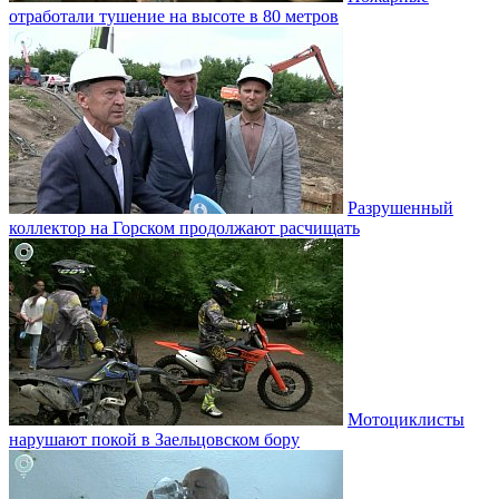
отработали тушение на высоте в 80 метров
Разрушенный
коллектор на Горском продолжают расчищать
Мотоциклисты
нарушают покой в Заельцовском бору