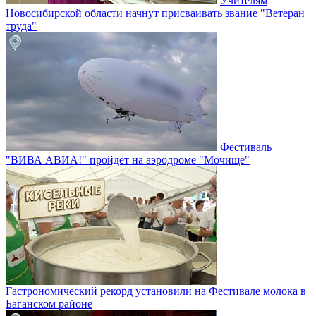
Учителям
Новосибирской области начнут присваивать звание "Ветеран
труда"
Фестиваль
"ВИВА АВИА!" пройдёт на аэродроме "Мочище"
Гастрономический рекорд установили на Фестивале молока в
Баганском районе