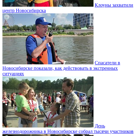
Клоуны захватили
центр Новосибирска
Спасатели в
Новосибирске показали, как действовать в экстренных
ситуациях
День
железнодорожника в Новосибирске собрал тысячи участников