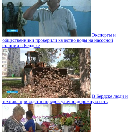
Эксперты и
общественники проверили качество воды на насосной
станции в Бердске
В Бердске люди и
техника приводят в порядок улично‑дорожную сеть