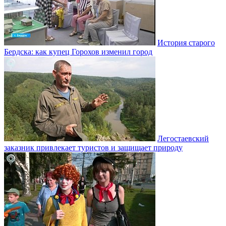
История старого
Бердска: как купец Горохов изменил город
Легостаевский
заказник привлекает туристов и защищает природу