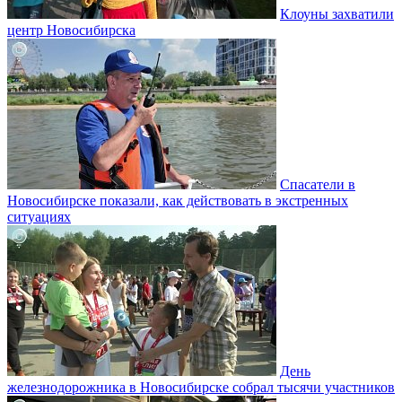
Клоуны захватили
центр Новосибирска
Спасатели в
Новосибирске показали, как действовать в экстренных
ситуациях
День
железнодорожника в Новосибирске собрал тысячи участников