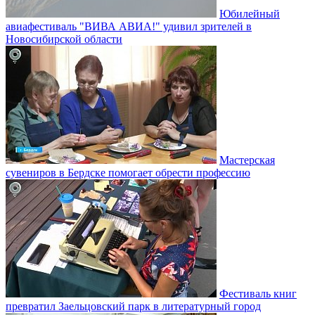
Юбилейный
авиафестиваль "ВИВА АВИА!" удивил зрителей в
Новосибирской области
Мастерская
сувениров в Бердске помогает обрести профессию
Фестиваль книг
превратил Заельцовский парк в литературный город