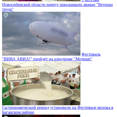
Новосибирской области начнут присваивать звание "Ветеран
труда"
Фестиваль
"ВИВА АВИА!" пройдёт на аэродроме "Мочище"
Гастрономический рекорд установили на Фестивале молока в
Баганском районе