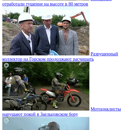
отработали тушение на высоте в 80 метров
Разрушенный
коллектор на Горском продолжают расчищать
Мотоциклисты
нарушают покой в Заельцовском бору