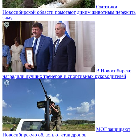
Охотники
Новосибирской области помогают диким животным пережить
зиму
В Новосибирске
наградили лучших тренеров и спортивных руководителей
МОГ защищают
Новосибирскую область от атак дронов