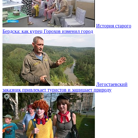
История старого
Бердска: как купец Горохов изменил город
Легостаевский
заказник привлекает туристов и защищает природу