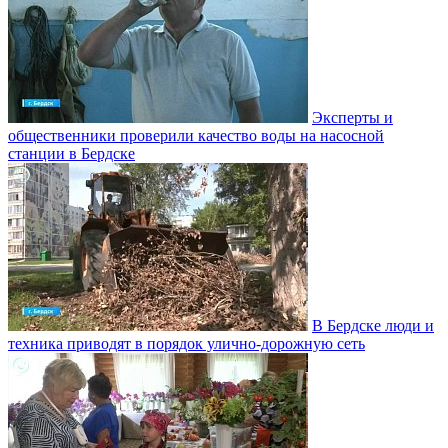
Эксперты и
общественники проверили качество воды на насосной
станции в Бердске
В Бердске люди и
техника приводят в порядок улично‑дорожную сеть