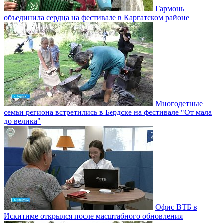
Гармонь
объединила сердца на фестивале в Каргатском районе
Многодетные
семьи региона встретились в Бердске на фестивале "От мала
до велика"
Офис ВТБ в
Искитиме открылся после масштабного обновления