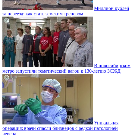
Миллион рублей
за переезд: как стать земским тренером
В новосибирском
метро запустили тематический вагон к 130-летию ЗСЖД
Уникальная
операция: врачи спасли близнецов с редкой патологией
черепа