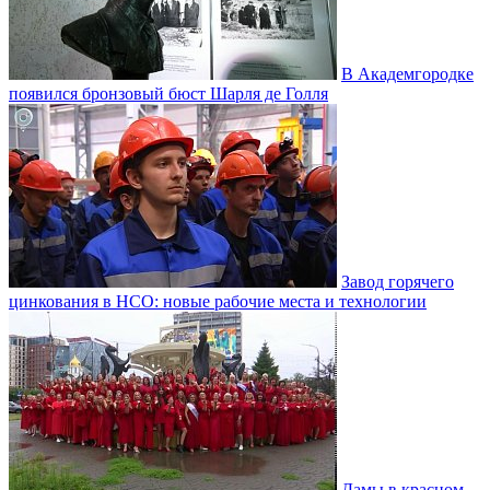
В Академгородке
появился бронзовый бюст Шарля де Голля
Завод горячего
цинкования в НСО: новые рабочие места и технологии
Дамы в красном