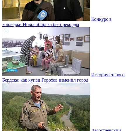
Конкурс в
колледжи Новосибирска бьёт рекорды
История старого
Бердска: как купец Горохов изменил город
Легостаевский