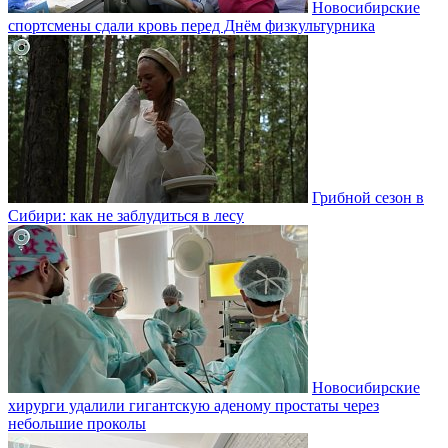
Новосибирские
спортсмены сдали кровь перед Днём физкультурника
Грибной сезон в
Сибири: как не заблудиться в лесу
Новосибирские
хирурги удалили гигантскую аденому простаты через
небольшие проколы