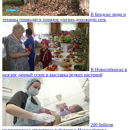
В Бердске люди и
техника приводят в порядок улично‑дорожную сеть
В Новосибирске в
разгаре дачный сезон и выставка редких растений
200 бойцов
медицинского студотряда работают в Новосибирске