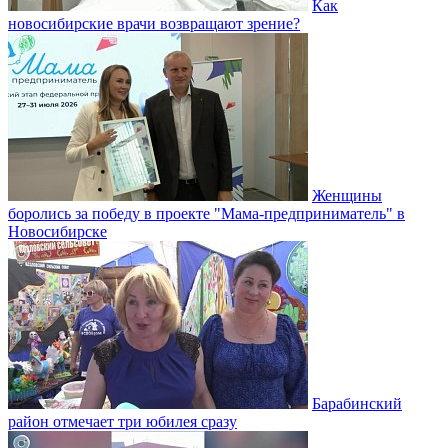
Как
новосибирские врачи возвращают зрение?
Женщины
боролись за победу в проекте "Мама-предприниматель" в
Новосибирске
Барабинский
район отмечает три юбилея сразу