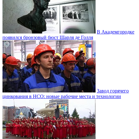
В Академгородке
появился бронзовый бюст Шарля де Голля
Завод горячего
цинкования в НСО: новые рабочие места и технологии