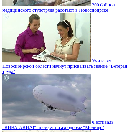
200 бойцов
медицинского студотряда работают в Новосибирске
Учителям
Новосибирской области начнут присваивать звание "Ветеран
труда"
Фестиваль
"ВИВА АВИА!" пройдёт на аэродроме "Мочище"