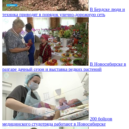
В Бердске люди и
техника приводят в порядок улично‑дорожную сеть
В Новосибирске в
разгаре дачный сезон и выставка редких растений
200 бойцов
медицинского студотряда работают в Новосибирске