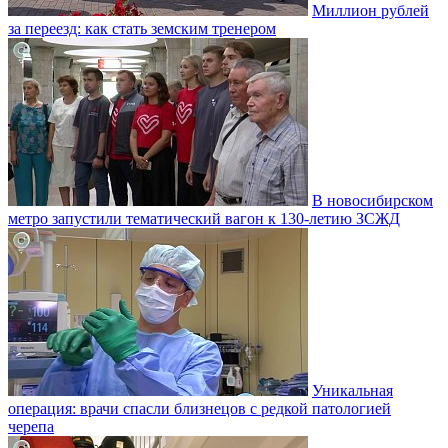
Миллион рублей
за переезд: как стать земским тренером
В новосибирском
метро запустили тематический вагон к 130-летию ЗСЖД
Уникальная
операция: врачи спасли близнецов с редкой патологией
черепа