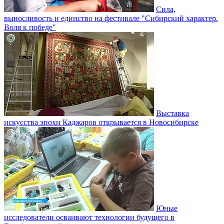
Сила,
выносливость и единство на фестивале "Сибирский характер.
Воля к победе"
Выставка
искусства эпохи Каджаров открывается в Новосибирске
Юные
исследователи осваивают технологии будущего в