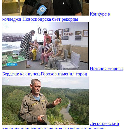
Конкурс в
колледжи Новосибирска бьёт рекорды
История старого
Бердска: как купец Горохов изменил город
Легостаевский
заказник привлекает туристов и защищает природу