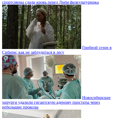
спортсмены сдали кровь перед Днём физкультурника
Грибной сезон в
Сибири: как не заблудиться в лесу
Новосибирские
хирурги удалили гигантскую аденому простаты через
небольшие проколы