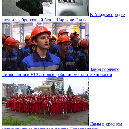
В Академгородке
появился бронзовый бюст Шарля де Голля
Завод горячего
цинкования в НСО: новые рабочие места и технологии
Дамы в красном