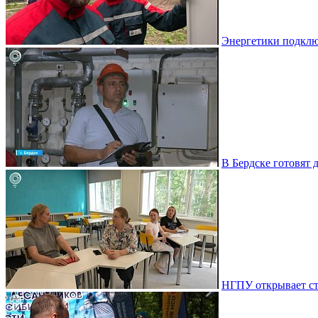
Энергетики подклю
В Бердске готовят 
НГПУ открывает ст