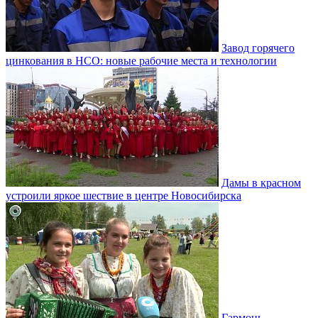
Завод горячего
цинкования в НСО: новые рабочие места и технологии
Дамы в красном
устроили яркое шествие в центре Новосибирска
Гармонь