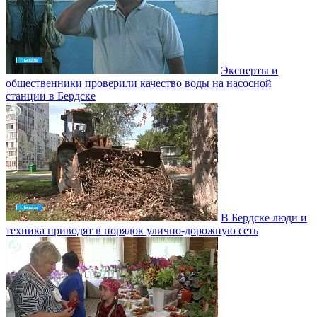
Эксперты и
общественники проверили качество воды на насосной
станции в Бердске
В Бердске люди и
техника приводят в порядок улично‑дорожную сеть