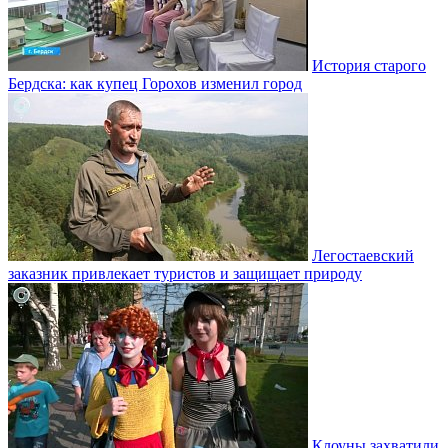
История старого
Бердска: как купец Горохов изменил город
Легостаевский
заказник привлекает туристов и защищает природу
Клоуны захватили