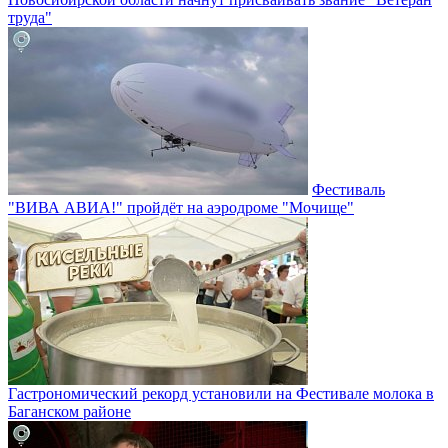
труда"
Фестиваль
"ВИВА АВИА!" пройдёт на аэродроме "Мочище"
Гастрономический рекорд установили на Фестивале молока в
Баганском районе