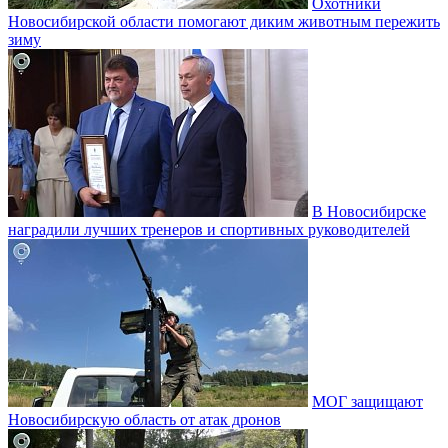
Охотники
Новосибирской области помогают диким животным пережить
зиму
В Новосибирске
наградили лучших тренеров и спортивных руководителей
МОГ защищают
Новосибирскую область от атак дронов