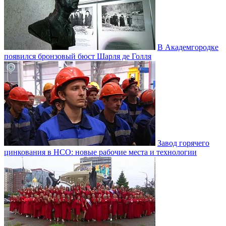
В Академгородке
появился бронзовый бюст Шарля де Голля
Завод горячего
цинкования в НСО: новые рабочие места и технологии