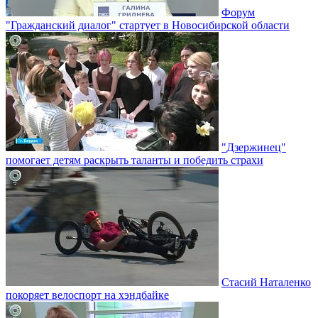
Форум
"Гражданский диалог" стартует в Новосибирской области
"Дзержинец"
помогает детям раскрыть таланты и победить страхи
Стасий Наталенко
покоряет велоспорт на хэндбайке