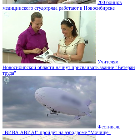
200 бойцов
медицинского студотряда работают в Новосибирске
Учителям
Новосибирской области начнут присваивать звание "Ветеран
труда"
Фестиваль
"ВИВА АВИА!" пройдёт на аэродроме "Мочище"