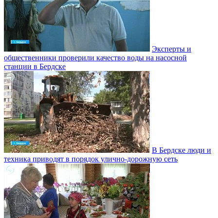
Эксперты и
общественники проверили качество воды на насосной
станции в Бердске
В Бердске люди и
техника приводят в порядок улично‑дорожную сеть