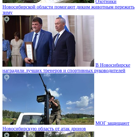
Охотники
Новосибирской области помогают диким животным пережить
зиму
В Новосибирске
наградили лучших тренеров и спортивных руководителей
МОГ защищают
Новосибирскую область от атак дронов