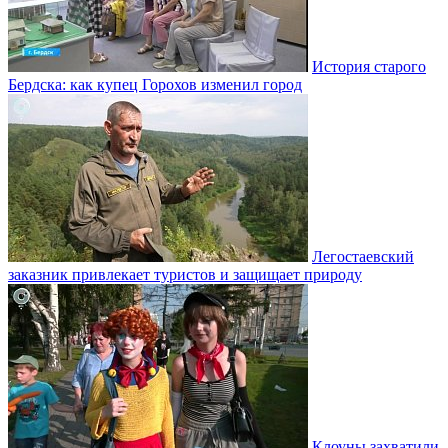
История старого
Бердска: как купец Горохов изменил город
Легостаевский
заказник привлекает туристов и защищает природу
Клоуны захватили