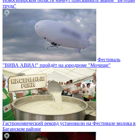
Новосибирской области начнут присваивать звание "Ветеран
труда"
Фестиваль
"ВИВА АВИА!" пройдёт на аэродроме "Мочище"
Гастрономический рекорд установили на Фестивале молока в
Баганском районе