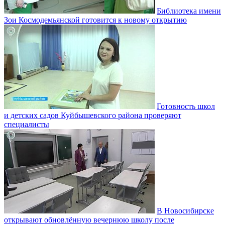
Библиотека имени
Зои Космодемьянской готовится к новому открытию
Готовность школ
и детских садов Куйбышевского района проверяют
специалисты
В Новосибирске
открывают обновлённую вечернюю школу после