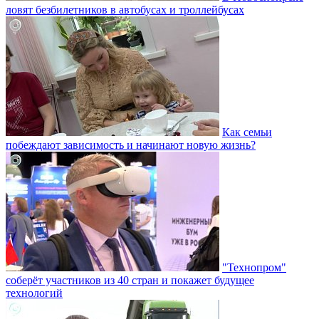
ловят безбилетников в автобусах и троллейбусах
Как семьи
побеждают зависимость и начинают новую жизнь?
"Технопром"
соберёт участников из 40 стран и покажет будущее
технологий