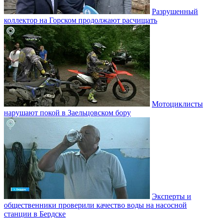
Разрушенный
коллектор на Горском продолжают расчищать
Мотоциклисты
нарушают покой в Заельцовском бору
Эксперты и
общественники проверили качество воды на насосной
станции в Бердске