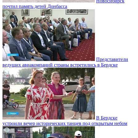
Новосибирск
почтил память детей Донбасса
Представители
ведущих авиакомпаний страны встретились в Бердске
В Бердске
устроили вечер исторических танцев под открытым небом