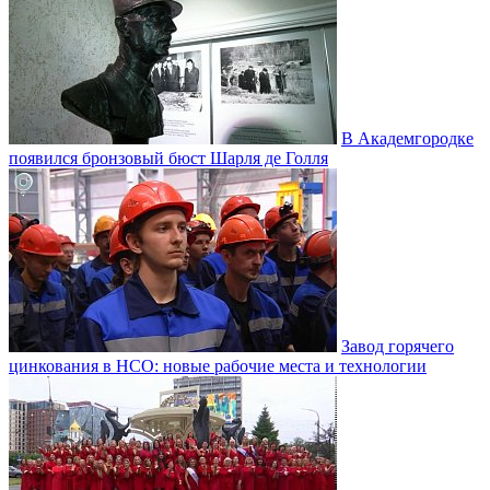
В Академгородке
появился бронзовый бюст Шарля де Голля
Завод горячего
цинкования в НСО: новые рабочие места и технологии