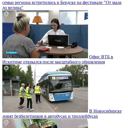
семьи региона встретились в Бердске на фестивале "От мала
до велика"
Офис ВТБ в
Искитиме открылся после масштабного обновления
В Новосибирске
ловят безбилетников в автобусах и троллейбусах