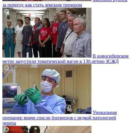
за переезд: как стать земским тренером
В новосибирском
метро запустили тематический вагон к 130-летию ЗСЖД
Уникальная
операция: врачи спасли близнецов с редкой патологией
черепа