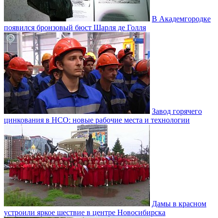
В Академгородке
появился бронзовый бюст Шарля де Голля
Завод горячего
цинкования в НСО: новые рабочие места и технологии
Дамы в красном
устроили яркое шествие в центре Новосибирска