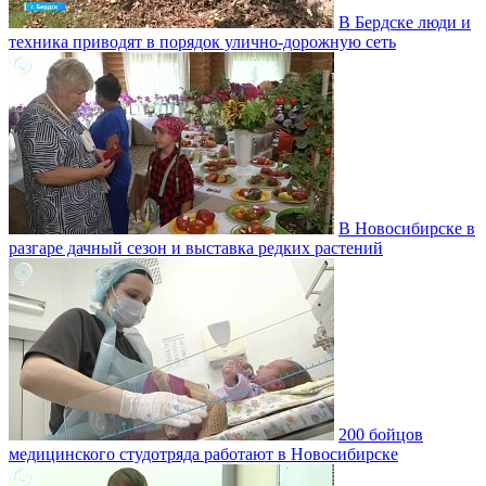
В Бердске люди и
техника приводят в порядок улично‑дорожную сеть
В Новосибирске в
разгаре дачный сезон и выставка редких растений
200 бойцов
медицинского студотряда работают в Новосибирске