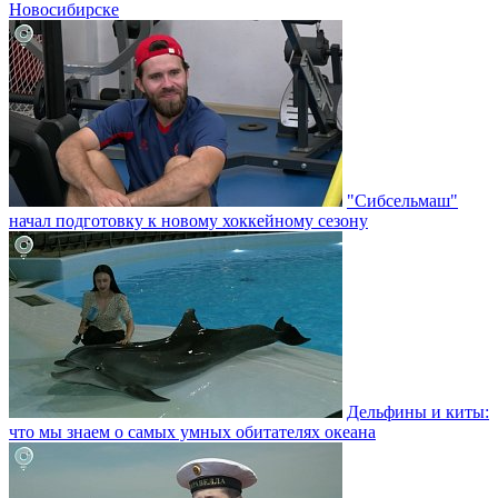
Новосибирске
"Сибсельмаш"
начал подготовку к новому хоккейному сезону
Дельфины и киты:
что мы знаем о самых умных обитателях океана